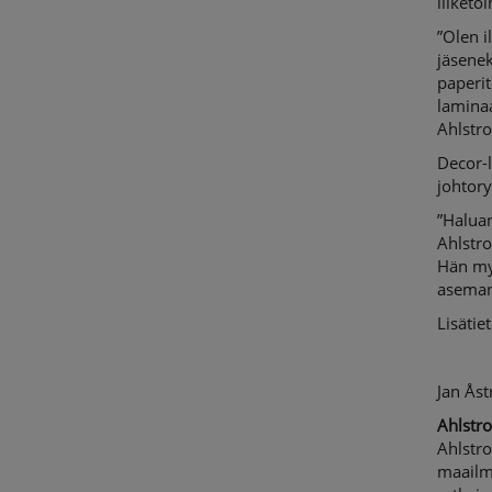
liiketo
”Olen i
jäsene
paperit
lamina
Ahlstr
Decor-l
johtor
”Halua
Ahlstro
Hän my
aseman
Lisätiet
Jan Åst
Ahlstr
Ahlstr
maailma