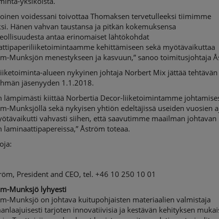
iminta-yksiköistä.
loinen voidessani toivottaa Thomaksen tervetulleeksi tiimimme
ksi. Hänen vahvan taustansa ja pitkän kokemuksensa
eollisuudesta antaa erinomaiset lähtökohdat
attipaperiliiketoimintaamme kehittämiseen sekä myötävaikuttaa
om-Munksjön menestykseen ja kasvuun,” sanoo toimitusjohtaja Å
iiketoiminta-alueen nykyinen johtaja Norbert Mix jättää tehtävän 
yhmän jäsenyyden 1.1.2018.
n lämpimästi kiittää Norbertia Decor-liiketoimintamme johtamise
m-Munksjöllä sekä nykyisen yhtiön edeltäjissä useiden vuosien a
ötävaikutti vahvasti siihen, että saavutimme maailman johtavan
 laminaattipapereissa,” Åström toteaa.
oja:
röm, President and CEO, tel. +46 10 250 10 01
om-Munksjö lyhyesti
om-Munksjö on johtava kuitupohjaisten materiaalien valmistaja
nlaajuisesti tarjoten innovatiivisia ja kestävän kehityksen mukai