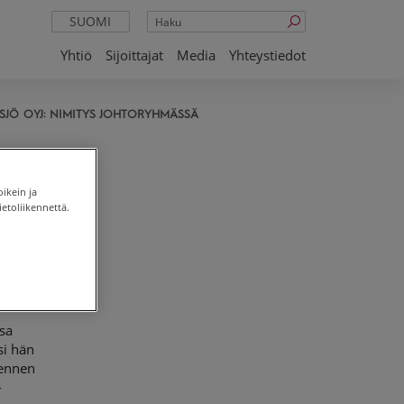
Haku
SUOMI
Yhtiö
Sijoittajat
Media
Yhteystiedot
JÖ OYJ: NIMITYS JOHTORYHMÄSSÄ
oikein ja
etoliikennettä.
lueen
 Hän
ssa
si hän
 ennen
-