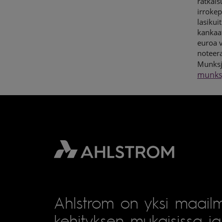
ratkais
irrokep
lasikui
kankaat
euroa 
noteera
Munksjö
munks
Ahlstrom on yksi maailm
kehityksen mukaisissa ja 