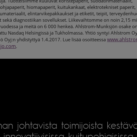
uja. Tuotteisiimme kuuluvat koristepaperit, suodatinmateriaalit,
ohjapaperit, hiomapaperit, kuitukankaat, elektrotekniset paperit,
tumateriaalit, elintarvikepakkaukset ja etiketit, teipit, terveydenhu
 sekä diagnostiikan sovellukset. Liikevaihtomme on noin 2,15 mi
vuodessa ja meitä on 6 000 henkeä. Ahlstrom-Munksjön osake o
ttu Nasdaq Helsingissä ja Tukholmassa. Yhtiö syntyi Ahlstrom Oyj
www.ahlstro
 Oyj:n yhdistyttyä 1.4.2017. Lue lisää osoitteessa
jo.com
.
an johtavista toimijoista kestäv
innovatiivisissa kuitupohjaisissa