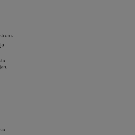
ström.
ja
sta
jan.
sia