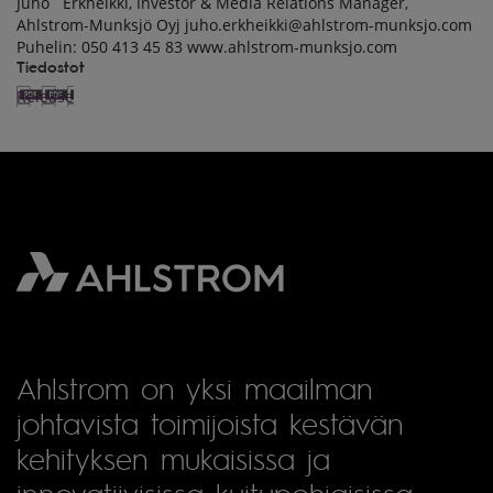
Juho Erkheikki, Investor & Media Relations Manager,
Ahlstrom-Munksjö Oyj juho.erkheikki@ahlstrom-munksjo.com
Puhelin: 050 413 45 83 www.ahlstrom-munksjo.com
Tiedostot
Release
Ahlstrom on yksi maailman
johtavista toimijoista kestävän
kehityksen mukaisissa ja