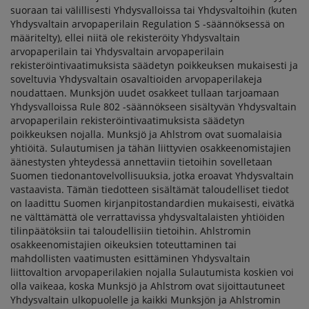
suoraan tai välillisesti Yhdysvalloissa tai Yhdysvaltoihin (kuten
Yhdysvaltain arvopaperilain Regulation S -säännöksessä on
määritelty), ellei niitä ole rekisteröity Yhdysvaltain
arvopaperilain tai Yhdysvaltain arvopaperilain
rekisteröintivaatimuksista säädetyn poikkeuksen mukaisesti ja
soveltuvia Yhdysvaltain osavaltioiden arvopaperilakeja
noudattaen. Munksjön uudet osakkeet tullaan tarjoamaan
Yhdysvalloissa Rule 802 -säännökseen sisältyvän Yhdysvaltain
arvopaperilain rekisteröintivaatimuksista säädetyn
poikkeuksen nojalla. Munksjö ja Ahlstrom ovat suomalaisia
yhtiöitä. Sulautumisen ja tähän liittyvien osakkeenomistajien
äänestysten yhteydessä annettaviin tietoihin sovelletaan
Suomen tiedonantovelvollisuuksia, jotka eroavat Yhdysvaltain
vastaavista. Tämän tiedotteen sisältämät taloudelliset tiedot
on laadittu Suomen kirjanpitostandardien mukaisesti, eivätkä
ne välttämättä ole verrattavissa yhdysvaltalaisten yhtiöiden
tilinpäätöksiin tai taloudellisiin tietoihin. Ahlstromin
osakkeenomistajien oikeuksien toteuttaminen tai
mahdollisten vaatimusten esittäminen Yhdysvaltain
liittovaltion arvopaperilakien nojalla Sulautumista koskien voi
olla vaikeaa, koska Munksjö ja Ahlstrom ovat sijoittautuneet
Yhdysvaltain ulkopuolelle ja kaikki Munksjön ja Ahlstromin