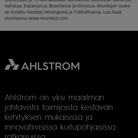
Italiassa, Espanjassa, Brasiliassa ja Kiinassa. Munksjön osake
on listattu Nasdaq Helsingissä ja Tukholmassa. Lue lisää
osoitteessa www.munksjo.com.
Ahlstrom on yksi maailman
johtavista toimijoista kestävän
kehityksen mukaisissa ja
innovatiivisissa kuitupohjaisissa
ratkaisuissa.