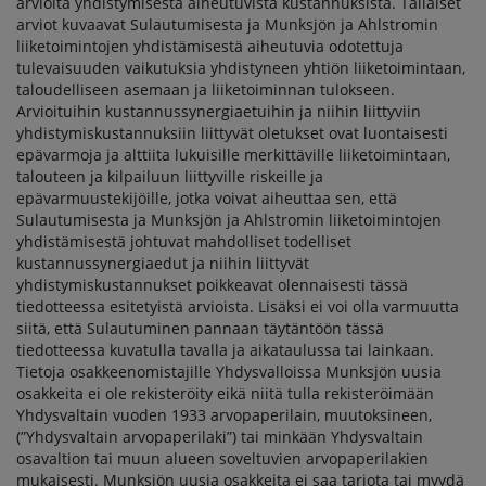
arvioita yhdistymisestä aiheutuvista kustannuksista. Tällaiset
arviot kuvaavat Sulautumisesta ja Munksjön ja Ahlstromin
liiketoimintojen yhdistämisestä aiheutuvia odotettuja
tulevaisuuden vaikutuksia yhdistyneen yhtiön liiketoimintaan,
taloudelliseen asemaan ja liiketoiminnan tulokseen.
Arvioituihin kustannussynergiaetuihin ja niihin liittyviin
yhdistymiskustannuksiin liittyvät oletukset ovat luontaisesti
epävarmoja ja alttiita lukuisille merkittäville liiketoimintaan,
talouteen ja kilpailuun liittyville riskeille ja
epävarmuustekijöille, jotka voivat aiheuttaa sen, että
Sulautumisesta ja Munksjön ja Ahlstromin liiketoimintojen
yhdistämisestä johtuvat mahdolliset todelliset
kustannussynergiaedut ja niihin liittyvät
yhdistymiskustannukset poikkeavat olennaisesti tässä
tiedotteessa esitetyistä arvioista. Lisäksi ei voi olla varmuutta
siitä, että Sulautuminen pannaan täytäntöön tässä
tiedotteessa kuvatulla tavalla ja aikataulussa tai lainkaan.
Tietoja osakkeenomistajille Yhdysvalloissa Munksjön uusia
osakkeita ei ole rekisteröity eikä niitä tulla rekisteröimään
Yhdysvaltain vuoden 1933 arvopaperilain, muutoksineen,
(”Yhdysvaltain arvopaperilaki”) tai minkään Yhdysvaltain
osavaltion tai muun alueen soveltuvien arvopaperilakien
mukaisesti. Munksjön uusia osakkeita ei saa tarjota tai myydä