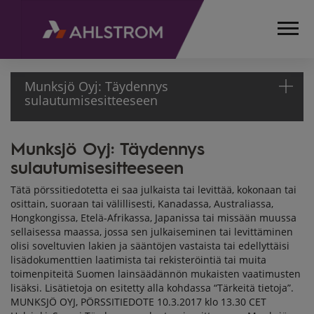
Munksjö Oyj: Täydennys
sulautumisesitteeseen
Munksjö Oyj: Täydennys
ETUSIVU
sulautumisesitteeseen
MEDIA
TIEDOTTEET
Tätä pörssitiedotetta ei saa julkaista tai levittää, kokonaan tai
PÖRSSITIEDOTTEET
osittain, suoraan tai välillisesti, Kanadassa, Australiassa,
2017
Hongkongissa, Etelä-Afrikassa, Japanissa tai missään muussa
MUNKSJÖ OYJ:
sellaisessa maassa, jossa sen julkaiseminen tai levittäminen
olisi soveltuvien lakien ja sääntöjen vastaista tai edellyttäisi
TÄYDENNYS
lisädokumenttien laatimista tai rekisteröintiä tai muita
SULAUTUMISESITTEESEEN
toimenpiteitä Suomen lainsäädännön mukaisten vaatimusten
lisäksi. Lisätietoja on esitetty alla kohdassa “Tärkeitä tietoja”.
MUNKSJÖ OYJ, PÖRSSITIEDOTE 10.3.2017 klo 13.30 CET