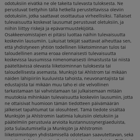
odotuksiin eivätkä ne ole takeita tulevasta tuloksesta. Ne
perustuvat tiettyihin tällä hetkellä perusteltavissa oleviin
odotuksiin, jotka saattavat osoittautua virheellisiksi. Tällaiset
tulevaisuutta koskevat lausumat perustuvat oletuksiin, ja
niihin liittyy riskejä ja epävarmuustekijöitä.
Osakkeenomistajien ei pitäisi luottaa näihin tulevaisuutta
koskeviin lausumiin. Lukuisat tekijät saattavat aiheuttaa sen,
että yhdistyneen yhtiön todellinen liiketoiminnan tulos tai
taloudellinen asema eroaa olennaisesti tulevaisuutta
koskevissa lausumissa nimenomaisesti ilmaistusta tai niistä
pääteltävissä olevasta liiketoiminnan tuloksesta tai
taloudellisesta asemasta. Munksjö tai Ahlstrom tai mikään
näiden lähipiiriin kuuluvista tahoista, neuvonantajista tai
edustajista tai mikään muu taho ei ole velvollinen
tarkastamaan tai vahvistamaan tai julkaisemaan mitään
muutoksia mihinkään tulevaisuutta koskeviin lausumiin, jotta
ne ottaisivat huomioon tämän tiedotteen päivämäärän
jälkeiset tapahtumat tai olosuhteet. Tämä tiedote sisältää
Munksjön ja Ahlstromin laatimia lukuisiin oletuksiin ja
päätelmiin perustuvia arvioita kustannussynergiaeduista,
joita Sulautumisella ja Munksjön ja Ahlstromin
liiketoimintojen yhdistämisellä odotetaan saavutettavan, sekä