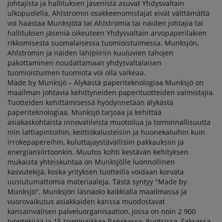
johtajista ja hallituksen jäsenistä asuvat Yhdysvaltain
ulkopuolella. Ahlstromin osakkeenomistajat eivät välttämättä
voi haastaa Munksjötä tai Ahlstromia tai näiden johtajia tai
hallituksen jäseniä oikeuteen Yhdysvaltain arvopaperilakien
rikkomisesta suomalaisessa tuomioistuimessa. Munksjön,
Ahlstromin ja näiden lähipiiriin kuuluvien tahojen
pakottaminen noudattamaan yhdysvaltalaisen
tuomioistuimen tuomiota voi olla vaikeaa.
Made by Munksjö – Älykästä paperiteknologiaa Munksjö on
maailman johtavia kehittyneiden paperituotteiden valmistajia.
Tuotteiden kehittämisessä hyödynnetään älykästä
paperiteknologiaa. Munksjö tarjoaa ja kehittää
asiakaskohtaista innovatiivista muotoilua ja toiminnallisuutta
niin lattiapintoihin, keittiökalusteisiin ja huonekaluihin kuin
irrokepapereihin, kuluttajaystävällisiin pakkauksiin ja
energiansiirtoonkin. Muutos kohti kestävän kehityksen
mukaista yhteiskuntaa on Munksjölle luonnollinen
kasvutekijä, koska yrityksen tuotteilla voidaan korvata
uusiutumattomia materiaaleja. Tästä syntyy "Made by
Munksjö". Munksjön läsnäolo kaikkialla maailmassa ja
vuorovaikutus asiakkaiden kanssa muodostavat
kansainvälisen palveluorganisaation, jossa on noin 2 900
työntekijää ja 15 toimipaikkaa Ranskassa, Ruotsissa, Saksassa,