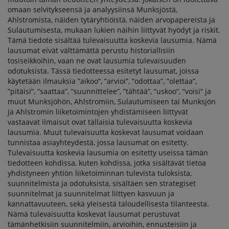
omaan selvitykseensä ja analyysiinsä Munksjöstä,
Ahlstromista, näiden tytäryhtiöistä, näiden arvopapereista ja
Sulautumisesta, mukaan lukien näihin liittyvät hyödyt ja riskit.
Tämä tiedote sisältää tulevaisuutta koskevia lausumia. Nämä
lausumat eivät välttämättä perustu historiallisiin
tosiseikkoihin, vaan ne ovat lausumia tulevaisuuden
odotuksista. Tässä tiedotteessa esitetyt lausumat, joissa
käytetään ilmauksia ”aikoo”, ”arvioi”, ”odottaa”, ”olettaa”,
”pitäisi”, ”saattaa”, ”suunnittelee”, ”tähtää”, ”uskoo”, ”voisi” ja
muut Munksjöhön, Ahlstromiin, Sulautumiseen tai Munksjön
ja Ahlstromin liiketoimintojen yhdistämiseen liittyvät
vastaavat ilmaisut ovat tällaisia tulevaisuutta koskevia
lausumia. Muut tulevaisuutta koskevat lausumat voidaan
tunnistaa asiayhteydestä, jossa lausumat on esitetty.
Tulevaisuutta koskevia lausumia on esitetty useissa tämän
tiedotteen kohdissa, kuten kohdissa, jotka sisältävät tietoa
yhdistyneen yhtiön liiketoiminnan tulevista tuloksista,
suunnitelmista ja odotuksista, sisältäen sen strategiset
suunnitelmat ja suunnitelmat liittyen kasvuun ja
kannattavuuteen, sekä yleisestä taloudellisesta tilanteesta.
Nämä tulevaisuutta koskevat lausumat perustuvat
tämänhetkisiin suunnitelmiin, arvioihin, ennusteisiin ja