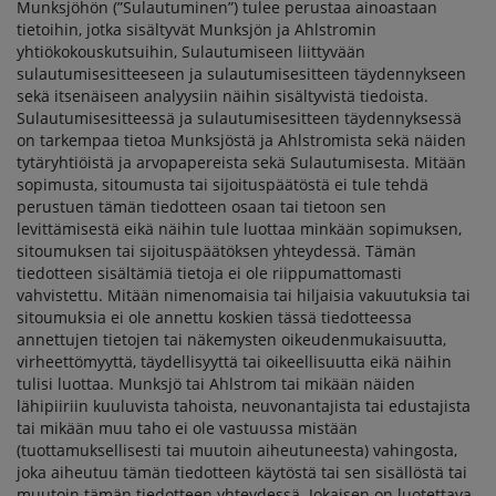
Munksjöhön (”Sulautuminen”) tulee perustaa ainoastaan
tietoihin, jotka sisältyvät Munksjön ja Ahlstromin
yhtiökokouskutsuihin, Sulautumiseen liittyvään
sulautumisesitteeseen ja sulautumisesitteen täydennykseen
sekä itsenäiseen analyysiin näihin sisältyvistä tiedoista.
Sulautumisesitteessä ja sulautumisesitteen täydennyksessä
on tarkempaa tietoa Munksjöstä ja Ahlstromista sekä näiden
tytäryhtiöistä ja arvopapereista sekä Sulautumisesta. Mitään
sopimusta, sitoumusta tai sijoituspäätöstä ei tule tehdä
perustuen tämän tiedotteen osaan tai tietoon sen
levittämisestä eikä näihin tule luottaa minkään sopimuksen,
sitoumuksen tai sijoituspäätöksen yhteydessä. Tämän
tiedotteen sisältämiä tietoja ei ole riippumattomasti
vahvistettu. Mitään nimenomaisia tai hiljaisia vakuutuksia tai
sitoumuksia ei ole annettu koskien tässä tiedotteessa
annettujen tietojen tai näkemysten oikeudenmukaisuutta,
virheettömyyttä, täydellisyyttä tai oikeellisuutta eikä näihin
tulisi luottaa. Munksjö tai Ahlstrom tai mikään näiden
lähipiiriin kuuluvista tahoista, neuvonantajista tai edustajista
tai mikään muu taho ei ole vastuussa mistään
(tuottamuksellisesti tai muutoin aiheutuneesta) vahingosta,
joka aiheutuu tämän tiedotteen käytöstä tai sen sisällöstä tai
muutoin tämän tiedotteen yhteydessä. Jokaisen on luotettava