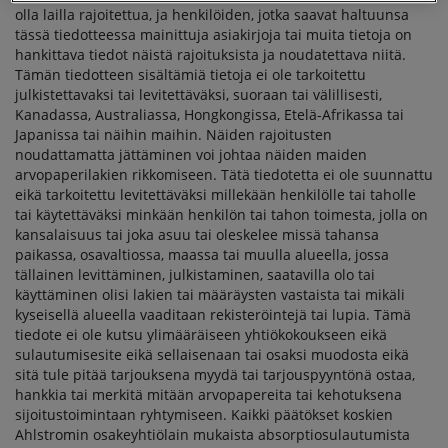
olla lailla rajoitettua, ja henkilöiden, jotka saavat haltuunsa
tässä tiedotteessa mainittuja asiakirjoja tai muita tietoja on
hankittava tiedot näistä rajoituksista ja noudatettava niitä.
Tämän tiedotteen sisältämiä tietoja ei ole tarkoitettu
julkistettavaksi tai levitettäväksi, suoraan tai välillisesti,
Kanadassa, Australiassa, Hongkongissa, Etelä-Afrikassa tai
Japanissa tai näihin maihin. Näiden rajoitusten
noudattamatta jättäminen voi johtaa näiden maiden
arvopaperilakien rikkomiseen. Tätä tiedotetta ei ole suunnattu
eikä tarkoitettu levitettäväksi millekään henkilölle tai taholle
tai käytettäväksi minkään henkilön tai tahon toimesta, jolla on
kansalaisuus tai joka asuu tai oleskelee missä tahansa
paikassa, osavaltiossa, maassa tai muulla alueella, jossa
tällainen levittäminen, julkistaminen, saatavilla olo tai
käyttäminen olisi lakien tai määräysten vastaista tai mikäli
kyseisellä alueella vaaditaan rekisteröintejä tai lupia. Tämä
tiedote ei ole kutsu ylimääräiseen yhtiökokoukseen eikä
sulautumisesite eikä sellaisenaan tai osaksi muodosta eikä
sitä tule pitää tarjouksena myydä tai tarjouspyyntönä ostaa,
hankkia tai merkitä mitään arvopapereita tai kehotuksena
sijoitustoimintaan ryhtymiseen. Kaikki päätökset koskien
Ahlstromin osakeyhtiölain mukaista absorptiosulautumista