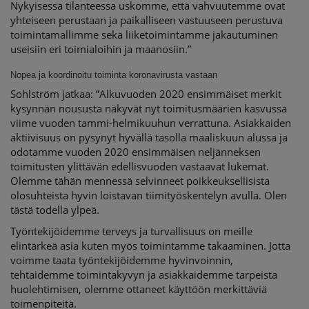
Nykyisessä tilanteessa uskomme, että vahvuutemme ovat
yhteiseen perustaan ja paikalliseen vastuuseen perustuva
toimintamallimme sekä liiketoimintamme jakautuminen
useisiin eri toimialoihin ja maanosiin.”
Nopea ja koordinoitu toiminta koronavirusta vastaan
Sohlström jatkaa: ”Alkuvuoden 2020 ensimmäiset merkit
kysynnän noususta näkyvät nyt toimitusmäärien kasvussa
viime vuoden tammi-helmikuuhun verrattuna. Asiakkaiden
aktiivisuus on pysynyt hyvällä tasolla maaliskuun alussa ja
odotamme vuoden 2020 ensimmäisen neljänneksen
toimitusten ylittävän edellisvuoden vastaavat lukemat.
Olemme tähän mennessä selvinneet poikkeuksellisista
olosuhteista hyvin loistavan tiimityöskentelyn avulla. Olen
tästä todella ylpeä.
Työntekijöidemme terveys ja turvallisuus on meille
elintärkeä asia kuten myös toimintamme takaaminen. Jotta
voimme taata työntekijöidemme hyvinvoinnin,
tehtaidemme toimintakyvyn ja asiakkaidemme tarpeista
huolehtimisen, olemme ottaneet käyttöön merkittäviä
toimenpiteitä.