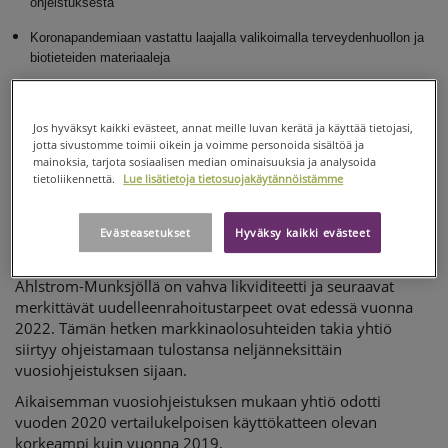
ohjeistuksesta
NELJÄNNESVUOSITTAIN
Koronapandemiaan vastattu laajalla valikoimalla terveydenhuollon ja
biotieteiden materiaaleja
Lisätty hengityssuojaimien valmistukseen käytettävien materiaalien
tuotantoa
Jos hyväksyt kaikki evästeet, annat meille luvan kerätä ja käyttää tietojasi,
jotta sivustomme toimii oikein ja voimme personoida sisältöä ja
Siirtyminen neljännesvuosittaiseen tulosohjeistukseen
mainoksia, tarjota sosiaalisen median ominaisuuksia ja analysoida
Ahlstrom-Munksjön kaikki 45 tuotantolaitosta ovat
tietoliikennettä.
Lue lisätietoja tietosuojakäytännöistämme
toiminnassa eri puolilla maailmaa ja koronavirusepidemian
vaikutus yhtiöön on ollut tähän mennessä rajallinen. Yhtiön
Evästeasetukset
Hyväksy kaikki evästeet
vuoden 2020 ensimmäisen neljänneksen vertailukelpoisen
käyttökatteen odotetaan paranevan vuoden takaisesta.
Ahlstrom-Munksjöllä on vahva likviditeetti ja seuraavat
merkittävät uudelleenrahoitustarpeet ovat edessä vuonna
2022. Tämän hetken markkinaolosuhteiden takia yhtiö
siirtyy ohjeistamaan tulostansa neljänneksittäin
vuosiohjeistuksen sijaan.
Aikaisemman vuosiohjeistuksen mukaan yhtiö odotti
vuoden 2020 vertailukelpoisen käyttökatteen olevan
korkeampi kuin vuonna 2019.