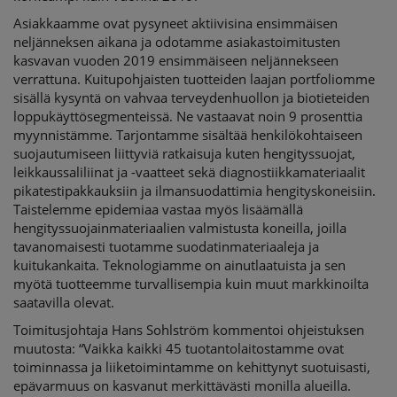
Asiakkaamme ovat pysyneet aktiivisina ensimmäisen
neljänneksen aikana ja odotamme asiakastoimitusten
kasvavan vuoden 2019 ensimmäiseen neljännekseen
verrattuna. Kuitupohjaisten tuotteiden laajan portfoliomme
sisällä kysyntä on vahvaa terveydenhuollon ja biotieteiden
loppukäyttösegmenteissä. Ne vastaavat noin 9 prosenttia
myynnistämme. Tarjontamme sisältää henkilökohtaiseen
suojautumiseen liittyviä ratkaisuja kuten hengityssuojat,
leikkaussaliliinat ja -vaatteet sekä diagnostiikkamateriaalit
pikatestipakkauksiin ja ilmansuodattimia hengityskoneisiin.
Taistelemme epidemiaa vastaa myös lisäämällä
hengityssuojainmateriaalien valmistusta koneilla, joilla
tavanomaisesti tuotamme suodatinmateriaaleja ja
kuitukankaita. Teknologiamme on ainutlaatuista ja sen
myötä tuotteemme turvallisempia kuin muut markkinoilta
saatavilla olevat.
Toimitusjohtaja Hans Sohlström kommentoi ohjeistuksen
muutosta: “Vaikka kaikki 45 tuotantolaitostamme ovat
toiminnassa ja liiketoimintamme on kehittynyt suotuisasti,
epävarmuus on kasvanut merkittävästi monilla alueilla.