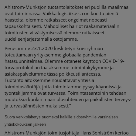
Ahlstrom-Munksjön tuotantolaitokset eri puolilla maailmaa
ovat toiminnassa. Vaikka logistiikassa on koettu pieniä
haasteita, olemme ratkaisseet ongelmat nopeasti
tapauskohtaisesti. Mahdolliset häiriöt raakamateriaalin
toimitusten viivästymisessä olemme ratkaisseet
uudelleenjärjestämällä ostojamme.
Perustimme 23.1.2020 keskitetyn kriisiryhmän
toteuttamaan yrityksemme globaalia pandemian
hätäsuunnitelmaa. Olemme ottaneet käyttöön COVID-19-
turvaprotokollan taataksemme toimintakykymme ja
asiakaspalvelumme tässä poikkeustilanteessa.
Tuotantolaitoksemme noudattavat yhteisiä
toimintasääntöjä, jotta toimintamme pysyy käynnissä ja
työntekijämme ovat turvassa. Toimintasääntöihin tehdään
muutoksia kunkin maan olosuhteiden ja paikallisten terveys-
ja turvasäännösten mukaisesti.”
Suora verkkolähetys suomeksi kaikille sidosryhmille varsinaisen
yhtiökokouksen jälkeen
Ahlstrom-Munksjön toimitusjohtaja Hans Sohlström kertoo