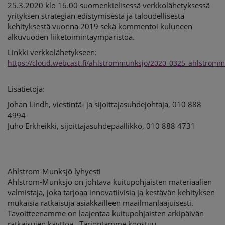
25.3.2020 klo 16.00 suomenkielisessä verkkolähetyksessä
yrityksen strategian edistymisestä ja taloudellisesta
kehityksestä vuonna 2019 sekä kommentoi kuluneen
alkuvuoden liiketoimintaympäristöä.
Linkki verkkolähetykseen:
https://cloud.webcast.fi/ahlstrommunksjo/2020_0325_ahlstrom
Lisätietoja:
Johan Lindh, viestintä- ja sijoittajasuhdejohtaja, 010 888
4994
Juho Erkheikki, sijoittajasuhdepäällikkö, 010 888 4731
Ahlstrom-Munksjö lyhyesti
Ahlstrom-Munksjö on johtava kuitupohjaisten materiaalien
valmistaja, joka tarjoaa innovatiivisia ja kestävän kehityksen
mukaisia ratkaisuja asiakkailleen maailmanlaajuisesti.
Tavoitteenamme on laajentaa kuitupohjaisten arkipäivän
ratkaisujen käyttöä. Tarjontamme koostuu