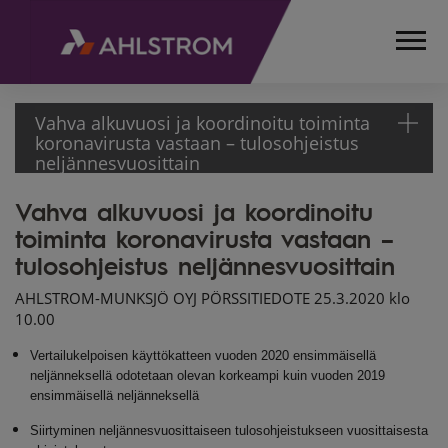
Vahva alkuvuosi ja koordinoitu toiminta
koronavirusta vastaan – tulosohjeistus
neljännesvuosittain
Vahva alkuvuosi ja koordinoitu
ETUSIVU
toiminta koronavirusta vastaan –
MEDIA
TIEDOTTEET
tulosohjeistus neljännesvuosittain
PÖRSSITIEDOTTEET
AHLSTROM-MUNKSJÖ OYJ PÖRSSITIEDOTE 25.3.2020 klo
2020
10.00
VAHVA ALKUVUOSI JA
KOORDINOITU
Vertailukelpoisen käyttökatteen vuoden 2020 ensimmäisellä
TOIMINTA
neljänneksellä odotetaan olevan korkeampi kuin vuoden 2019
ensimmäisellä neljänneksellä
KORONAVIRUSTA
VASTAAN –
Siirtyminen neljännesvuosittaiseen tulosohjeistukseen vuosittaisesta
TULOSOHJEISTUS