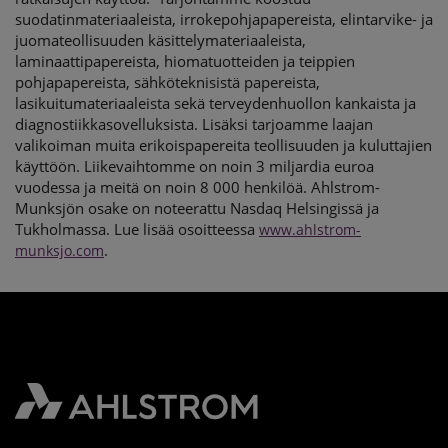
suodatinmateriaaleista, irrokepohjapapereista, elintarvike- ja
juomateollisuuden käsittelymateriaaleista,
laminaattipapereista, hiomatuotteiden ja teippien
pohjapapereista, sähköteknisistä papereista,
lasikuitumateriaaleista sekä terveydenhuollon kankaista ja
diagnostiikkasovelluksista. Lisäksi tarjoamme laajan
valikoiman muita erikoispapereita teollisuuden ja kuluttajien
käyttöön. Liikevaihtomme on noin 3 miljardia euroa
vuodessa ja meitä on noin 8 000 henkilöä. Ahlstrom-
Munksjön osake on noteerattu Nasdaq Helsingissä ja
Tukholmassa. Lue lisää osoitteessa
www.ahlstrom-
.
munksjo.com