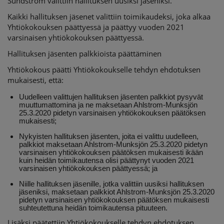
Sundström valittiin hallituksen uusiksi jäseniksi.
Kaikki hallituksen jäsenet valittiin toimikaudeksi, joka alkaa
Yhtiökokouksen päättyessä ja päättyy vuoden 2021
varsinaisen yhtiökokouksen päättyessä.
Hallituksen jäsenten palkkioista päättäminen
Yhtiökokous päätti Yhtiökokoukselle tehdyn ehdotuksen
mukaisesti, että:
Uudelleen valittujen hallituksen jäsenten palkkiot pysyvät
muuttumattomina ja ne maksetaan Ahlstrom-Munksjön
25.3.2020 pidetyn varsinaisen yhtiökokouksen päätöksen
mukaisesti;
Nykyisten hallituksen jäsenten, joita ei valittu uudelleen,
palkkiot maksetaan Ahlstrom-Munksjön 25.3.2020 pidetyn
varsinaisen yhtiökokouksen päätöksen mukaisesti ikään
kuin heidän toimikautensa olisi päättynyt vuoden 2021
varsinaisen yhtiökokouksen päättyessä; ja
Niille hallituksen jäsenille, jotka valittiin uusiksi hallituksen
jäseniksi, maksetaan palkkiot Ahlstrom-Munksjön 25.3.2020
pidetyn varsinaisen yhtiökokouksen päätöksen mukaisesti
suhteutettuna heidän toimikautensa pituuteen.
Lisäksi päätettiin Yhtiökokoukselle tehdyn ehdotuksen