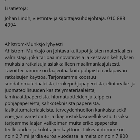
Lisätietoja:
Johan Lindh, viestintä- ja sijoittajasuhdejohtaja, 010 888
4994
Ahlstrom-Munksjö lyhyesti
Ahlstrom-Munksjö on johtava kuitupohjaisten materiaalien
valmistaja, joka tarjoaa innovatiivisia ja kestävän kehityksen
mukaisia ratkaisuja asiakkailleen maailmanlaajuisesti.
Tavoitteenamme on laajentaa kuitupohjaisten arkipäivän
ratkaisujen käyttöä. Tarjontamme koostuu
suodatinmateriaaleista, irrokepohjapapereista, elintarvike- ja
juomateollisuuden käsittelymateriaaleista,
laminaattipapereista, hiomatuotteiden ja teippien
pohjapapereista, sähköteknisistä papereista,
lasikuitumateriaaleista, terveydenhuollon kankaista sekä
energian varastointi- ja diagnostiikkasovelluksista. Lisäksi
tarjoamme laajan valikoiman muita erikoispapereita
teollisuuden ja kuluttajien käyttöön. Liikevaihtomme on
noin 2,7 miljardia euroa vuodessa ja meitä on noin 7 800