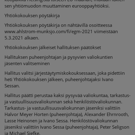
sen yhtiömuodon muuttaminen eurooppayhtiöksi.
Yhtiökokouksen pöytäkirja
Yhtiökokouksen pöytäkirja on nähtävillä osoitteessa
www.ahlstrom-munksjo.com/fi/egm-2021 viimeistään
5.3.2021 alkaen.
Yhtiökokouksen jälkeiset hallituksen päätökset
Hallituksen puheenjohtajan ja pysyvien valiokuntien
jäsenten valitseminen
Hallitus valitsi järjestäytymiskokouksessaan, joka pidettiin
heti Yhtiökokouksen jälkeen, puheenjohtajaksi Ivano
Sessan.
Hallitus päätti perustaa kaksi pysyvää valiokuntaa, tarkastus-
ja vastuullisuusvaliokunnan sekä henkilöstövaliokunnan.
Tarkastus- ja vastuullisuusvaliokunnan jäseniksi valittiin
Halvor Meyer Horten (puheenjohtaja), Alexander Ehrnrooth,
Lasse Heinonen ja Ivano Sessa. Henkilöstövaliokunnan
jäseniksi valittiin Ivano Sessa (puheenjohtaja), Peter Seligson
ja Michael Siefke.