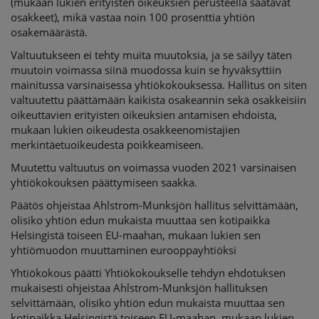
(mukaan lukien erityisten oikeuksien perusteella saatavat
osakkeet), mikä vastaa noin 100 prosenttia yhtiön
osakemäärästä.
Valtuutukseen ei tehty muita muutoksia, ja se säilyy täten
muutoin voimassa siinä muodossa kuin se hyväksyttiin
mainitussa varsinaisessa yhtiökokouksessa. Hallitus on siten
valtuutettu päättämään kaikista osakeannin sekä osakkeisiin
oikeuttavien erityisten oikeuksien antamisen ehdoista,
mukaan lukien oikeudesta osakkeenomistajien
merkintäetuoikeudesta poikkeamiseen.
Muutettu valtuutus on voimassa vuoden 2021 varsinaisen
yhtiökokouksen päättymiseen saakka.
Päätös ohjeistaa Ahlstrom-Munksjön hallitus selvittämään,
olisiko yhtiön edun mukaista muuttaa sen kotipaikka
Helsingistä toiseen EU-maahan, mukaan lukien sen
yhtiömuodon muuttaminen eurooppayhtiöksi
Yhtiökokous päätti Yhtiökokoukselle tehdyn ehdotuksen
mukaisesti ohjeistaa Ahlstrom-Munksjön hallituksen
selvittämään, olisiko yhtiön edun mukaista muuttaa sen
kotipaikka Helsingistä toiseen EU-maahan, mukaan lukien