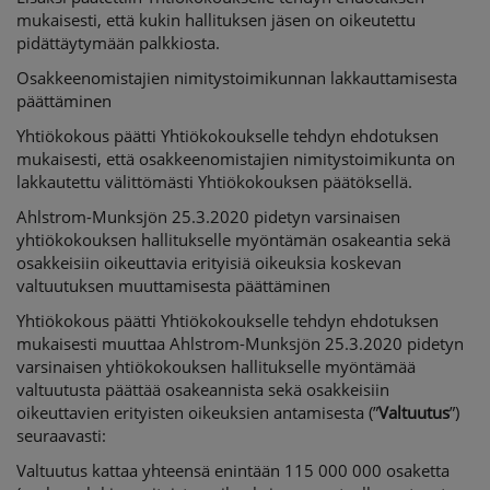
mukaisesti, että kukin hallituksen jäsen on oikeutettu
pidättäytymään palkkiosta.
Osakkeenomistajien nimitystoimikunnan lakkauttamisesta
päättäminen
Yhtiökokous päätti Yhtiökokoukselle tehdyn ehdotuksen
mukaisesti, että osakkeenomistajien nimitystoimikunta on
lakkautettu välittömästi Yhtiökokouksen päätöksellä.
Ahlstrom-Munksjön 25.3.2020 pidetyn varsinaisen
yhtiökokouksen hallitukselle myöntämän osakeantia sekä
osakkeisiin oikeuttavia erityisiä oikeuksia koskevan
valtuutuksen muuttamisesta päättäminen
Yhtiökokous päätti Yhtiökokoukselle tehdyn ehdotuksen
mukaisesti muuttaa Ahlstrom-Munksjön 25.3.2020 pidetyn
varsinaisen yhtiökokouksen hallitukselle myöntämää
valtuutusta päättää osakeannista sekä osakkeisiin
oikeuttavien erityisten oikeuksien antamisesta (”
Valtuutus
”)
seuraavasti:
Valtuutus kattaa yhteensä enintään 115 000 000 osaketta