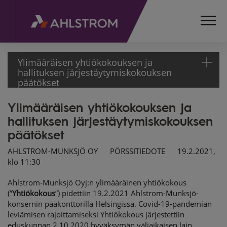
Ylimääräisen yhtiökokouksen ja
hallituksen järjestäytymiskokouksen
päätökset
Ylimääräisen yhtiökokouksen ja
ETUSIVU
hallituksen järjestäytymiskokouksen
MEDIA
TIEDOTTEET
päätökset
PÖRSSITIEDOTTEET
AHLSTROM-MUNKSJÖ OY PÖRSSITIEDOTE 19.2.2021,
2021
klo 11:30
YLIMÄÄRÄISEN
YHTIÖKOKOUKSEN JA
Ahlstrom-Munksjö Oyj:n ylimääräinen yhtiökokous
HALLITUKSEN
(”
Yhtiökokous
”) pidettiin 19.2.2021 Ahlstrom-Munksjö-
JÄRJESTÄYTYMISKOKOUKSEN
konsernin pääkonttorilla Helsingissä. Covid-19-pandemian
leviämisen rajoittamiseksi Yhtiökokous järjestettiin
PÄÄTÖKSET
eduskunnan 2.10.2020 hyväksymän väliaikaisen lain