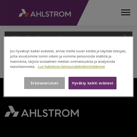
Kiitos ilmoittautumisesta
Jos hyväksyt kaikki evästeet, annat meille luvan kerätä ja käyttää tietojasi,
jotta sivustomme toimii oikein ja voimme personoida sisältöä ja
mainoksia, tarjota sosiaalisen median ominaisuuksia ja analysoida
Kiitos ilmoittautumisesta
ETUSIVU
tietoliikennettä.
Lue lisätietoja tietosuojakäytännöistämme
SIJOITTAJAT
KATSAUKSET JA
Evästeasetukset
Hyväksy kaikki evästeet
PRESENTAATIOT
(ENG)
THANK
YOU
PAGE-
FIN