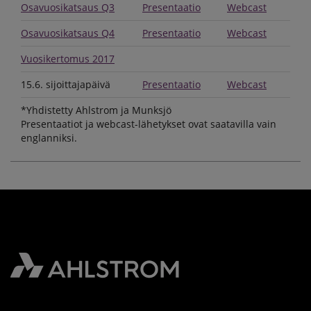
Osavuosikatsaus Q3
Presentaatio
Webcast
Osavuosikatsaus Q4
Presentaatio
Webcast
Vuosikertomus 2017
15.6. sijoittajapäivä
Presentaatio
Webcast
*Yhdistetty Ahlstrom ja Munksjö
Presentaatiot ja webcast-lähetykset ovat saatavilla vain
englanniksi.