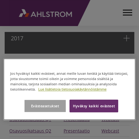
2017
2017
ETUSIVU
SIJOITTAJAT
Jos hyväksyt kaikki evästeet, annat meille luvan kerätä ja käyttää tietojasi,
Osio pitää sisällään Munksjö Oyj:n raportit vuodesta 2009
jotta sivustomme toimii oikein ja voimme personoida sisältöä ja
KATSAUKSET JA
tammi-maaliskuuhun 2017 asti. Munksjön fuusioiduttua
mainoksia, tarjota sosiaalisen median ominaisuuksia ja analysoida
PRESENTAATIOT
Ahlstrom Oyj:n kanssa 1.4.2017 uusi yhtiö raportoi nimellä
tietoliikennettä.
Lue lisätietoja tietosuojakäytännöistämme
Ahlstrom-Munksjö Oyj.
(ENG)
2017
Evästeasetukset
Hyväksy kaikki evästeet
KATSAUKSET 2017
Osavuosikatsaus Q1
Presentaatio
*
Webcast
*
Osavuosikatsaus Q2
Presentaatio
Webcast