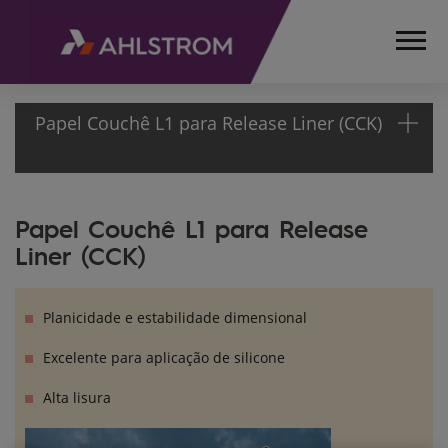
Papel Couchê L1 para Release Liner (CCK)
HOME
Papel Couchê L1 para Release
PRODUTOS
Liner (CCK)
PAPÉIS
AUTOADESIVOS
PAPEL
Planicidade e estabilidade dimensional
COUCHÊ
L1 PARA
Excelente para aplicação de silicone
RELEASE
Alta lisura
LINER
(CCK)