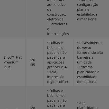
automotiva,
configuração
de
plana e
construção,
estabilidade
eletrônica.
dimensional
• Portadoras
e
intercalações
• Folhas e
• Revestimento
bobinas de
do verso
papel e não-
fornecendo alta
Silco™ Flat
papel para
barreira à
120-
Premium
aplicações
umidade
135
Plus
gráficas PSA
• Extrema
• Tela,
planicidade e
impressão
estabilidade
digital, offset
dimensional
• Folhas e
bobinas de
papel e não-
• Alta
papel para
128-
planicidade e