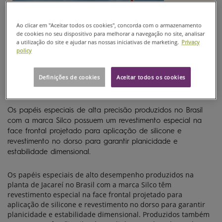
Ao clicar em "Aceitar todos os cookies", concorda com o armazenamento
de cookies no seu dispositivo para melhorar a navegação no site, analisar
a utilização do site e ajudar nas nossas iniciativas de marketing.
Privacy
policy
Definições de cookies
Aceitar todos os cookies
Os papéis especiais de alta precisão produzidos no Brasil
com a marca Silco possuem um revestimento especial na
face frontal projetado para aplicação de silicone e
revestimento no dorso para garantir planicidade e
estabilidade dimensional.
Os papéis especiais de alto desempenho produzidos na
planta de Jacareí no Brasil com a marca Silco têm
revestimento especial na face frontal projetado para
aplicação de silicone e revestimento no dorso para garantir
planicidade e estabilidade dimensional. Produzidos também