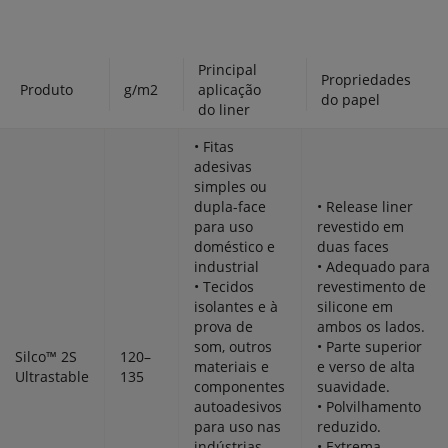
Principal
Propriedades
Produto
g/m2
aplicação
do papel
do liner
• Fitas
adesivas
simples ou
dupla-face
• Release liner
para uso
revestido em
doméstico e
duas faces
industrial
• Adequado para
• Tecidos
revestimento de
isolantes e à
silicone em
prova de
ambos os lados.
som, outros
• Parte superior
Silco™ 2S
120–
materiais e
e verso de alta
Ultrastable
135
componentes
suavidade.
autoadesivos
• Polvilhamento
para uso nas
reduzido.
indústrias
• Extrema