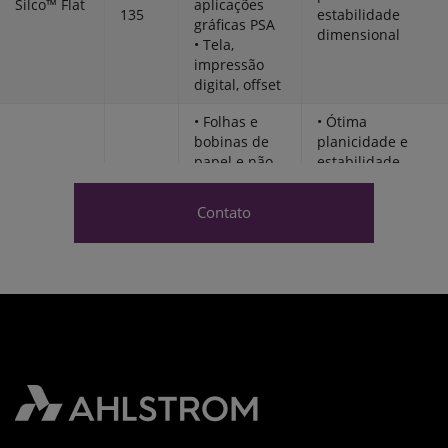
Silco™ Flat
aplicações
135
estabilidade
gráficas PSA
dimensional
• Tela,
impressão
digital, offset
• Folhas e
• Ótima
bobinas de
planicidade e
papel e não-
estabilidade
papel para
dimensional
Silco™Flat
120-
aplicações
• Revestimento
R
135
Contato
gráficas PSA
no dorso
• Tela,
projetado para
impressão
facilitar o
digital, offset
reumedecimento
• Folhas de
papel e não-
• Alta ligação
papel para
interna para
Silco™Flat
125-
PSA e
corte preciso
HB
135
aplicações
• Lisura extra no
gráficas
lado superior
• Corte