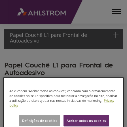
Papel Couchê L1 para Frontal de
Autoadesivo
HOME
Papel Couchê L1 para Frontal de
PRODUTOS
Autoadesivo
PAPÉIS
AUTOADESIVOS
PAPEL
Ao clicar em "Aceitar todos os cookies", concorda com o armazenamento
COUCHÊ L1
de cookies no seu dispositivo para melhorar a navegação no site, analisar
PARA
a utilização do site e ajudar nas nossas iniciativas de marketing.
Privacy
policy
FRONTAL DE
AUTOADESIVO
Definições de cookies
Aceitar todos os cookies