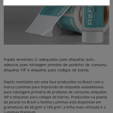
Papéis revestidos L1 adequados para etiquetas auto-
adesivas para rotulagem primária de produtos de consumo,
etiquetas VIP e etiquetas para códigos de barras.
Papéis revestidos em uma face produzidos no Brasil com a
marca Lumimax para impressão de etiquetas autoadesivas
para rotulagem primária de produtos de consumo, etiquetas
VIP e etiquetas para códigos de barras. Produzidos na planta
de Jacareí no Brasil a família Lumimax está disponível em
gramaturas de 68 g/m² a 160 g/m², a linha mais utilizada é o
Lumimax Premium.