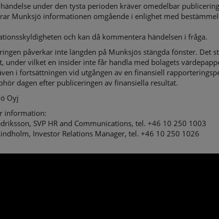
händelse under den tysta perioden kräver omedelbar publicering
erar Munksjö informationen omgående i enlighet med bestämmel
ationsskyldigheten och kan då kommentera händelsen i fråga.
ringen påverkar inte längden på Munksjös stängda fönster. Det s
t, under vilket en insider inte får handla med bolagets värdepapp
även i fortsättningen vid utgången av en finansiell rapporteringsp
hör dagen efter publiceringen av finansiella resultat.
ö Oyj
r information:
edriksson, SVP HR and Communications, tel. +46 10 250 1003
Lindholm, Investor Relations Manager, tel. +46 10 250 1026