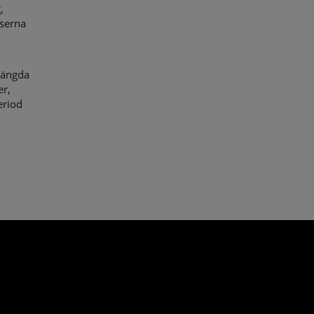
,
serna
tängda
er,
eriod