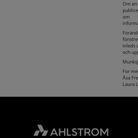
Om en 
public
om
inform
Föränd
fönstre
inleds 
och upp
Munksj
För me
Åsa Fr
Laura 