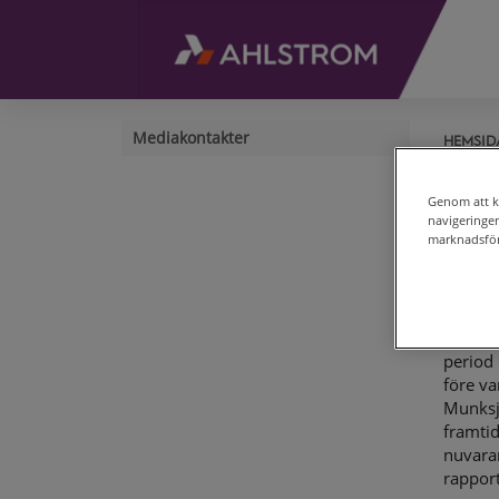
Mediakontakter
HEMSID
Mun
Genom att kl
per
navigeringe
marknadsför
Helsin
MUNKSJ
Från o
period
före va
Munksj
framtid
nuvaran
rapport