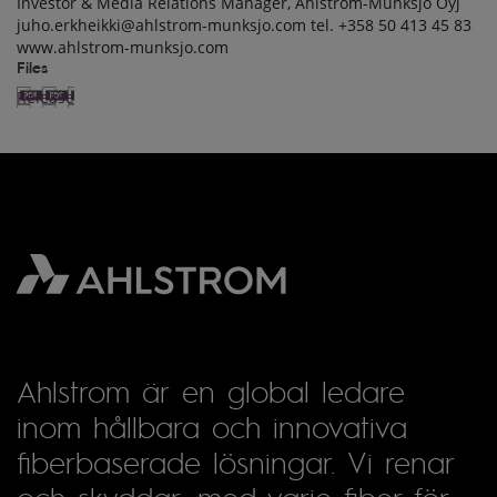
Investor & Media Relations Manager, Ahlstrom-Munksjö Oyj
juho.erkheikki@ahlstrom-munksjo.com tel. +358 50 413 45 83
2.6.2017
www.ahlstrom-munksjo.com
Files
Release
Ahlstrom är en global ledare
inom hållbara och innovativa
fiberbaserade lösningar. Vi renar