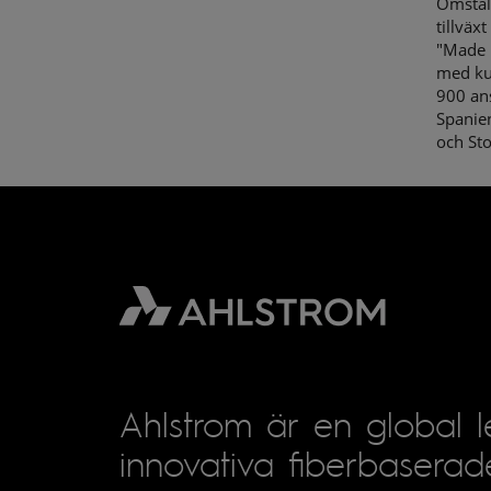
Omställ
tillväx
"Made b
med ku
900 ans
Spanien
och St
Ahlstrom är en global 
innovativa fiberbaserad