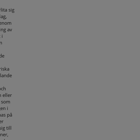
ita sig
lag,
(genom
ing av
 i
n
de
riska
elande
och
 eller
s som
en i
nas på
er
g till
ner,