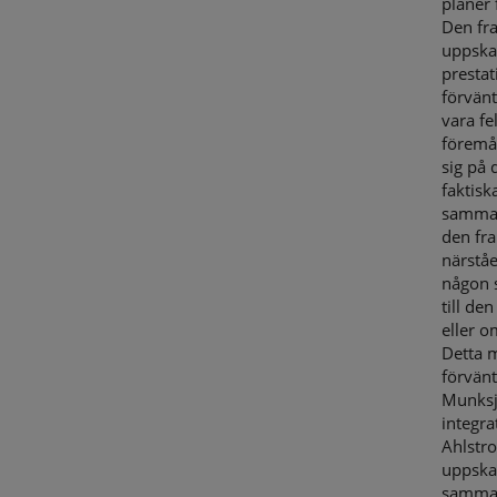
planer
Den fr
uppskat
prestat
förvänt
vara fe
föremål
sig på 
faktisk
sammans
den fr
närståe
någon s
till de
eller 
Detta 
förvän
Munksj
integr
Ahlstr
uppska
samman