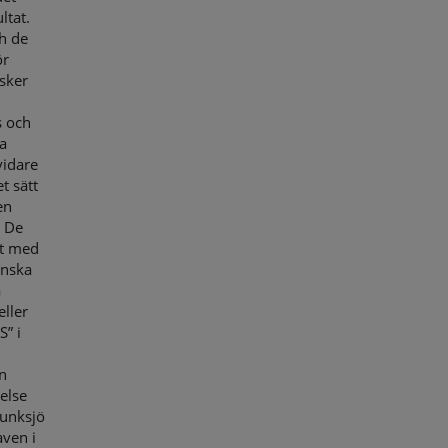
ltat.
h de
ör
sker
s och
a
vidare
t sätt
en
A De
et med
anska
a
eller
S” i
en
else
Munksjö
aven i