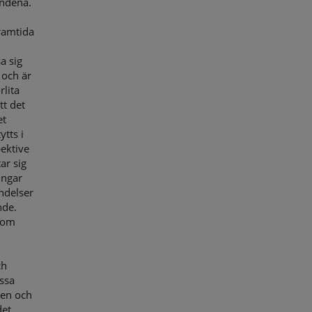
andena.
framtida
a sig
 och är
rlita
tt det
et
tts i
ektive
ar sig
ingar
ändelser
nde.
som
ch
ssa
nen och
det