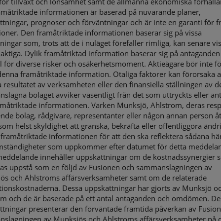
 för tillväxt och lönsamhet samt de allmänna ekonomiska förhåll
amåtriktade informationen är baserad på nuvarande planer,
tningar, prognoser och förväntningar och är inte en garanti för 
ioner. Den framåtriktade informationen baserar sig på vissa
ningar som, trots att de i nuläget förefaller rimliga, kan senare vis
laktiga. Dylik framåtriktad information baserar sig på antaganden
 för diverse risker och osäkerhetsmoment. Aktieägare bör inte fö
denna framåtriktade information. Otaliga faktorer kan förorsaka a
a resultatet av verksamheten eller den finansiella ställningen av d
lagna bolaget avviker väsentligt från det som uttryckts eller anty
amåtriktade informationen. Varken Munksjö, Ahlstrom, deras resp
nde bolag, rådgivare, representanter eller någon annan person åt
om helst skyldighet att granska, bekräfta eller offentliggöra ändr
n framåtriktade informationen för att den ska reflektera sådana h
omständigheter som uppkommer efter datumet för detta meddela
meddelande innehåller uppskattningar om de kostnadssynergier 
tas uppstå som en följd av Fusionen och sammanslagningen av
ös och Ahlstroms affärsverksamheter samt om de relaterade
ationskostnaderna. Dessa uppskattningar har gjorts av Munksjö o
om och de är baserade på ett antal antaganden och omdömen. De
ttningar presenterar den förväntade framtida påverkan av Fusio
slagningen av Munksjös och Ahlstroms affärsverksamheter på 