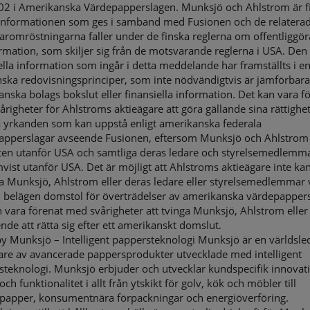
802 i Amerikanska Värdepapperslagen. Munksjö och Ahlstrom är f
 Informationen som ges i samband med Fusionen och de relatera
aromröstningarna faller under de finska reglerna om offentliggö
rmation, som skiljer sig från de motsvarande reglerna i USA. Den
ella information som ingår i detta meddelande har framställts i en
nska redovisningsprinciper, som inte nödvändigtvis är jämförbar
nska bolags bokslut eller finansiella information. Det kan vara f
righeter för Ahlstroms aktieägare att göra gällande sina rättighet
a yrkanden som kan uppstå enligt amerikanska federala
apperslagar avseende Fusionen, eftersom Munksjö och Ahlstrom
äten utanför USA och samtliga deras ledare och styrelsemedlemm
vist utanför USA. Det är möjligt att Ahlstroms aktieägare inte ka
 Munksjö, Ahlstrom eller deras ledare eller styrelsemedlemmar v
d belägen domstol för överträdelser av amerikanska värdepappers
 vara förenat med svårigheter att tvinga Munksjö, Ahlstrom eller
nde att rätta sig efter ett amerikanskt domslut.
y Munksjö – Intelligent pappersteknologi Munksjö är en världsl
kare av avancerade pappersprodukter utvecklade med intelligent
teknologi. Munksjö erbjuder och utvecklar kundspecifik innovat
och funktionalitet i allt från ytskikt för golv, kök och möbler till
epapper, konsumentnära förpackningar och energiöverföring.