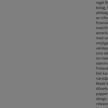
regel 
bolag.
aktieäg
av info
finansi
med fi
amerika
med svå
möjlig
värdep
sina s
sin hem
stämma
Finlan
Det kan
närståe
Made b
tillver
pappers
design 
releas