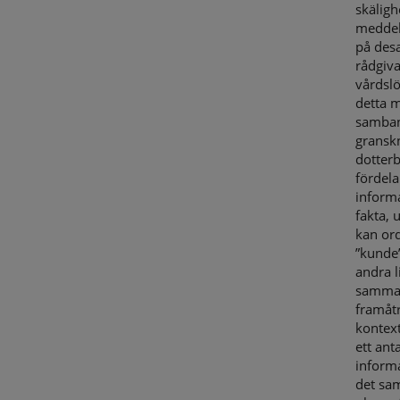
skäligh
meddela
på des
rådgiva
vårdslö
detta m
samban
gransk
dotter
fördela
informa
fakta, 
kan ord
”kunde”
andra l
samman
framåtr
kontex
ett ant
informa
det sa