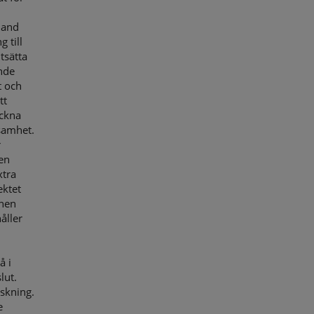
 land
 till
tsätta
ande
t och
tt
eckna
samhet.
r
en
xtra
ektet
onen
åller
å i
lut.
skning.
e