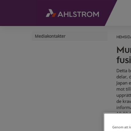
Mediakontakter
HEMSID
Mun
fus
Detta b
delar, 
Japan e
mot til
upprätt
de krav
inform
10.00 C
fusi
komple
Genom att kl