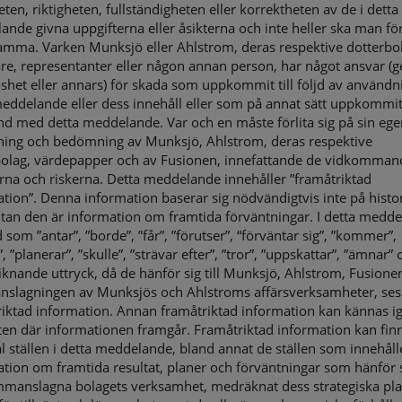
eten, riktigheten, fullständigheten eller korrektheten av de i detta
nde givna uppgifterna eller åsikterna och inte heller ska man förl
amma. Varken Munksjö eller Ahlstrom, deras respektive dotterbo
re, representanter eller någon annan person, har något ansvar 
shet eller annars) för skada som uppkommit till följd av användn
eddelande eller dess innehåll eller som på annat sätt uppkommit
d med detta meddelande. Var och en måste förlita sig på sin ege
ning och bedömning av Munksjö, Ahlstrom, deras respektive
bolag, värdepapper och av Fusionen, innefattande de vidkomman
rna och riskerna. Detta meddelande innehåller ”framåtriktad
tion”. Denna information baserar sig nödvändigtvis inte på histo
utan den är information om framtida förväntningar. I detta medd
 som ”antar”, ”borde”, ”får”, ”förutser”, “förväntar sig”, ”kommer”,
, ”planerar”, ”skulle”, ”strävar efter”, ”tror”, ”uppskattar”, ”ämnar” 
iknande uttryck, då de hänför sig till Munksjö, Ahlstrom, Fusionen
slagningen av Munksjös och Ahlstroms affärsverksamheter, se
iktad information. Annan framåtriktad information kan kännas ig
ten där informationen framgår. Framåtriktad information kan fin
al ställen i detta meddelande, bland annat de ställen som innehåll
tion om framtida resultat, planer och förväntningar som hänför si
mmanslagna bolagets verksamhet, medräknat dess strategiska pla