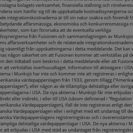
lagna bolagets verksamhet, finansiella ställning och rörelseresu
ndena som hänför sig till de uppskattade kostnadssynergierna oc
ade integrationskostnaderna är till sin natur osäkra och föremål f
betydande affärsmässiga, ekonomiska och konkurrensmässiga ri
kerheter, som kan förorsaka att de eventuella verkliga
dssynergierna från Fusionen och sammanslagningen av Munksjö
oms affärsverksamheter och de relaterade integrationskostnadern
 sig väsentligt från uppskattningarna i detta meddelande. Det kan 
nnas någon säkerhet om att Fusionen kommer att verkställas på de
m den tidtabell som beskrivs i detta meddelande eller att Fusion
att verkställas överhuvudtaget. Information till aktieägare i US
ierna i Munksjö har inte och kommer inte att registreras i enligh
erikanska värdepapperslagen från 1933, genom tillägg (”Amerik
pperslagen”), eller någon av de tillämpliga delstatliga eller övrig
pperslagarna i USA. De nya aktierna i Munksjö får inte erbjudas 
direkt eller indirekt, i eller till USA (såsom definierad i ”Regulation 
rikanska Värdepapperslagen), ifall de inte registreras enligt den
nska Värdepapperslagen eller i enlighet med ett undantag till d
anska Värdepapperslagens registreringskrav och i överensstämm
lämpliga delstatliga värdepapperslagar i USA. De nya aktierna i 
att erbjudas i USA med stöd av undantaget från registreringskr