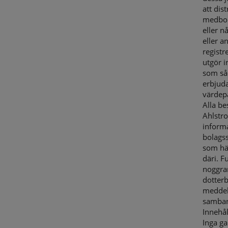
att dis
medborg
eller n
eller a
registr
utgör i
som såd
erbjuda
värdep
Alla be
Ahlstr
informa
bolags
som hän
däri. F
noggra
dotter
meddela
samband
Innehå
Inga ga