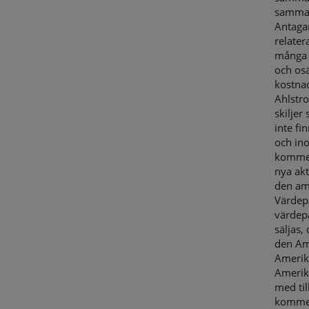
sammans
Antaga
relater
många 
och osä
kostna
Ahlstr
skiljer
inte fi
och ino
kommer 
nya akt
den am
Värdepa
värdepa
säljas, 
den Ame
Amerika
Amerik
med til
kommer 