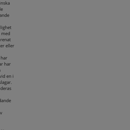
inska
de
rande
lighet
a med
örenat
er eller
 har
ar har
n
id en i
lagar.
 deras
edande
iv