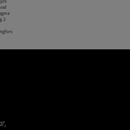
sjös
 vad
agera
g 2
ingfors
r,