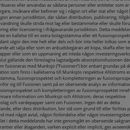
tribueras eller användas av sådana personer eller entiteter som är
are, invånare eller befinner sig i någon ort eller stat eller något
ågon annan jurisdiktion, där sådan distribution, publicering, tillgång
nvändning skulle strida mot lag eller bestämmelse eller skulle föru
ering eller licensiering i ifrågavarande jurisdiktion. Detta meddel
nte en kallelse till en extra bolagsstämma eller ett fusionsprospek
ant utgör den inte helt eller dels och bör inte heller tolkas som e
nde att sälja eller som en anbudsbegäran att köpa, skaffa eller t
apper eller som en uppmaning att inleda någon investeringsverk
slut gällande den föreslagna lagstadgade absorptionsfusionen dä
om fusioneras med Munksjö (”Fusionen”) bör enbart grundas på d
tion som finns i kallelserna till Munksjös respektive Ahlstroms e
stämma, fusionsprospektet och kompletteringen av fusionsprosp
för sig till Fusionen samt på en oberoende analys av informati
usionsprospektet och kompletteringen av fusionsprospektet inneh
nnare information om Munksjö och Ahlstrom, deras respektive
bolag och värdepapper samt om Fusionen. Ingen del av detta
nde, eller dess distribution, bör stå som grund till eller förlitas p
 med något avtal, någon förbindelse eller något investeringsbes
llet i detta meddelande har inte genomgått en oberoende sakgran
rantier eller åtaganden, varken explicit eller implicit, ges avseend