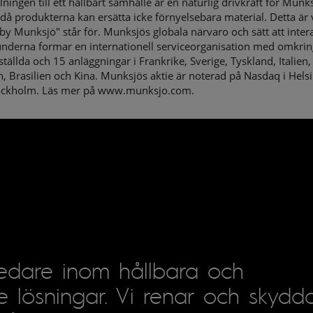
ningen till ett hållbart samhälle är en naturlig drivkraft för Munk
t då produkterna kan ersätta icke förnyelsebara material. Detta är
y Munksjö" står för. Munksjös globala närvaro och sätt att inter
nderna formar en internationell serviceorganisation med omkrin
tällda och 15 anläggningar i Frankrike, Sverige, Tyskland, Italien,
, Brasilien och Kina. Munksjös aktie är noterad på Nasdaq i Hels
ockholm. Läs mer på www.munksjo.com.
ledare inom hållbara och
e lösningar. Vi renar och skydda