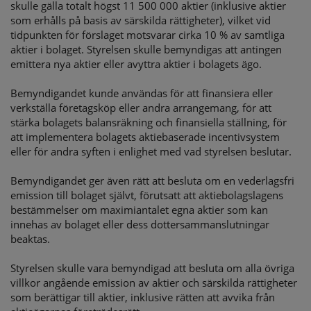
skulle gälla totalt högst 11 500 000 aktier (inklusive aktier
som erhålls på basis av särskilda rättigheter), vilket vid
tidpunkten för förslaget motsvarar cirka 10 % av samtliga
aktier i bolaget. Styrelsen skulle bemyndigas att antingen
emittera nya aktier eller avyttra aktier i bolagets ägo.
Bemyndigandet kunde användas för att finansiera eller
verkställa företagsköp eller andra arrangemang, för att
stärka bolagets balansräkning och finansiella ställning, för
att implementera bolagets aktiebaserade incentivsystem
eller för andra syften i enlighet med vad styrelsen beslutar.
Bemyndigandet ger även rätt att besluta om en vederlagsfri
emission till bolaget självt, förutsatt att aktiebolagslagens
bestämmelser om maximiantalet egna aktier som kan
innehas av bolaget eller dess dottersammanslutningar
beaktas.
Styrelsen skulle vara bemyndigad att besluta om alla övriga
villkor angående emission av aktier och särskilda rättigheter
som berättigar till aktier, inklusive rätten att avvika från