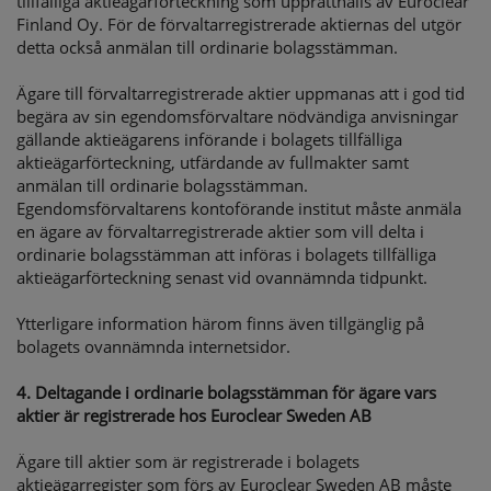
tillfälliga aktieägarförteckning som upprätthålls av Euroclear
Finland Oy. För de förvaltarregistrerade aktiernas del utgör
detta också anmälan till ordinarie bolagsstämman.
Ägare till förvaltarregistrerade aktier uppmanas att i god tid
begära av sin egendomsförvaltare nödvändiga anvisningar
gällande aktieägarens införande i bolagets tillfälliga
aktieägarförteckning, utfärdande av fullmakter samt
anmälan till ordinarie bolagsstämman.
Egendomsförvaltarens kontoförande institut måste anmäla
en ägare av förvaltarregistrerade aktier som vill delta i
ordinarie bolagsstämman att införas i bolagets tillfälliga
aktieägarförteckning senast vid ovannämnda tidpunkt.
Ytterligare information härom finns även tillgänglig på
bolagets ovannämnda internetsidor.
4. Deltagande i ordinarie bolagsstämman för ägare vars
aktier är registrerade hos Euroclear Sweden AB
Ägare till aktier som är registrerade i bolagets
aktieägarregister som förs av Euroclear Sweden AB måste