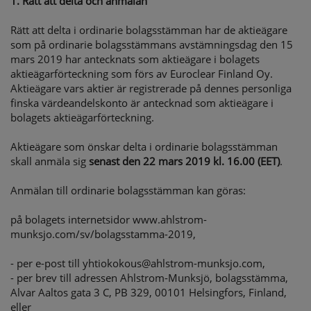
1.
Rätt att delta och anmälan
Rätt att delta i ordinarie bolagsstämman har de aktieägare
som på ordinarie bolagsstämmans avstämningsdag den 15
mars 2019 har antecknats som aktieägare i bolagets
aktieägarförteckning som förs av Euroclear Finland Oy.
Aktieägare vars aktier är registrerade på dennes personliga
finska värdeandelskonto är antecknad som aktieägare i
bolagets aktieägarförteckning.
Aktieägare som önskar delta i ordinarie bolagsstämman
skall anmäla sig
senast den 22 mars 2019 kl. 16.00 (EET)
.
Anmälan till ordinarie bolagsstämman kan göras:
på bolagets internetsidor www.ahlstrom-
munksjo.com/sv/bolagsstamma-2019,
- per e-post till yhtiokokous@ahlstrom-munksjo.com,
- per brev till adressen Ahlstrom-Munksjö, bolagsstämma,
Alvar Aaltos gata 3 C, PB 329, 00101 Helsingfors, Finland,
eller