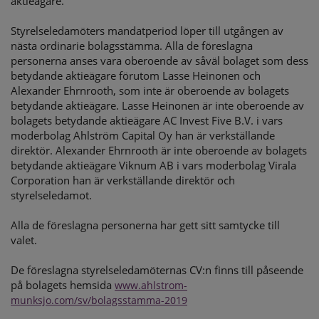
aktieägare.
Styrelseledamöters mandatperiod löper till utgången av
nästa ordinarie bolagsstämma. Alla de föreslagna
personerna anses vara oberoende av såväl bolaget som dess
betydande aktieägare förutom Lasse Heinonen och
Alexander Ehrnrooth, som inte är oberoende av bolagets
betydande aktieägare. Lasse Heinonen är inte oberoende av
bolagets betydande aktieägare AC Invest Five B.V. i vars
moderbolag Ahlström Capital Oy han är verkställande
direktör. Alexander Ehrnrooth är inte oberoende av bolagets
betydande aktieägare Viknum AB i vars moderbolag Virala
Corporation han är verkställande direktör och
styrelseledamot.
Alla de föreslagna personerna har gett sitt samtycke till
valet.
De föreslagna styrelseledamöternas CV:n finns till påseende
på bolagets hemsida
www.ahlstrom-
munksjo.com/sv/bolagsstamma-2019