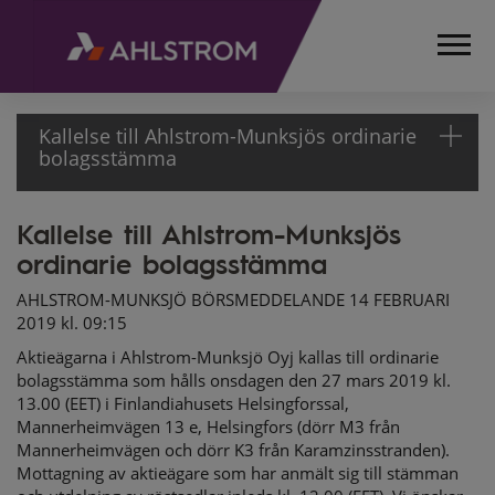
Kallelse till Ahlstrom-Munksjös ordinarie
bolagsstämma
Kallelse till Ahlstrom-Munksjös
HEMSIDA
ordinarie bolagsstämma
MEDIA
MEDDELANDEN
AHLSTROM-MUNKSJÖ BÖRSMEDDELANDE 14 FEBRUARI
BÖRSMEDDELANDEN
2019 kl. 09:15
2019
Aktieägarna i Ahlstrom-Munksjö Oyj kallas till ordinarie
KALLELSE TILL
bolagsstämma som hålls onsdagen den 27 mars 2019 kl.
AHLSTROM-
13.00 (EET) i Finlandiahusets Helsingforssal,
MUNKSJÖS
Mannerheimvägen 13 e, Helsingfors (dörr M3 från
ORDINARIE
Mannerheimvägen och dörr K3 från Karamzinsstranden).
BOLAGSSTÄMMA
Mottagning av aktieägare som har anmält sig till stämman