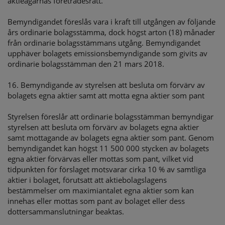
aktieägarnas företrädesrätt.
Bemyndigandet föreslås vara i kraft till utgången av följande
års ordinarie bolagsstämma, dock högst arton (18) månader
från ordinarie bolagsstämmans utgång. Bemyndigandet
upphäver bolagets emissionsbemyndigande som givits av
ordinarie bolagsstämman den 21 mars 2018.
16. Bemyndigande av styrelsen att besluta om förvärv av
bolagets egna aktier samt att motta egna aktier som pant
Styrelsen föreslår att ordinarie bolagsstämman bemyndigar
styrelsen att besluta om förvärv av bolagets egna aktier
samt mottagande av bolagets egna aktier som pant. Genom
bemyndigandet kan högst 11 500 000 stycken av bolagets
egna aktier förvärvas eller mottas som pant, vilket vid
tidpunkten för förslaget motsvarar cirka 10 % av samtliga
aktier i bolaget, förutsatt att aktiebolagslagens
bestämmelser om maximiantalet egna aktier som kan
innehas eller mottas som pant av bolaget eller dess
dottersammanslutningar beaktas.