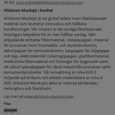
45 83,
juho.erkheikki@ahlstrom-munksjo.com
Ahlstrom-Munksjö i korthet
Ahlstrom-Munksjö är en global ledare inom fiberbaserade
material som levererar innovativa och hållbara
kundlösningar. Vår mission är att utvidga fiberbaserade
lösningars betydelse för en mer hållbar vardag. Vårt
erbjudande omfattar filtermaterial, releasepapper, material
för processer inom livsmedels- och dryckesindustrin,
dekorpapper för laminatindustrin, baspapper för slippapper
och tejp, elektrotekniskt isoleringspapper, glasfibermaterial,
medicinska fibermaterial och lösningar för diagnostik samt
ett utbud specialpapper för såväl industriella processer samt
konsumentprodukter. Vår omsättning är cirka EUR 3
miljarder på årsbasis och antalet medarbetare är cirka 8
000. Ahlstrom-Munksjös aktie är noterad på Nasdaq i
Helsingfors och Stockholm.
Läs mer på
.
www.ahlstrom-munksjo.com
Files
Release