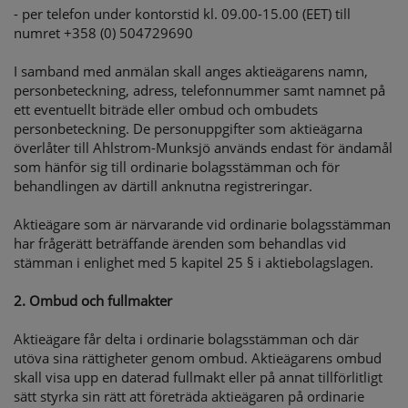
- per telefon under kontorstid kl. 09.00-15.00 (EET) till
numret +358 (0) 504729690
I samband med anmälan skall anges aktieägarens namn,
personbeteckning, adress, telefonnummer samt namnet på
ett eventuellt biträde eller ombud och ombudets
personbeteckning. De personuppgifter som aktieägarna
överlåter till Ahlstrom-Munksjö används endast för ändamål
som hänför sig till ordinarie bolagsstämman och för
behandlingen av därtill anknutna registreringar.
Aktieägare som är närvarande vid ordinarie bolagsstämman
har frågerätt beträffande ärenden som behandlas vid
stämman i enlighet med 5 kapitel 25 § i aktiebolagslagen.
2. Ombud och fullmakter
Aktieägare får delta i ordinarie bolagsstämman och där
utöva sina rättigheter genom ombud. Aktieägarens ombud
skall visa upp en daterad fullmakt eller på annat tillförlitligt
sätt styrka sin rätt att företräda aktieägaren på ordinarie