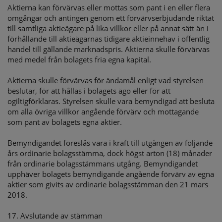
Aktierna kan förvärvas eller mottas som pant i en eller flera
omgångar och antingen genom ett förvärvserbjudande riktat
till samtliga aktieägare på lika villkor eller på annat sätt än i
förhållande till aktieägarnas tidigare aktieinnehav i offentlig
handel till gällande marknadspris. Aktierna skulle förvärvas
med medel från bolagets fria egna kapital.
Aktierna skulle förvärvas för ändamål enligt vad styrelsen
beslutar, för att hållas i bolagets ägo eller för att
ogiltigförklaras. Styrelsen skulle vara bemyndigad att besluta
om alla övriga villkor angående förvärv och mottagande
som pant av bolagets egna aktier.
Bemyndigandet föreslås vara i kraft till utgången av följande
års ordinarie bolagsstämma, dock högst arton (18) månader
från ordinarie bolagsstämmans utgång. Bemyndigandet
upphäver bolagets bemyndigande angående förvärv av egna
aktier som givits av ordinarie bolagsstämman den 21 mars
2018.
17. Avslutande av stämman