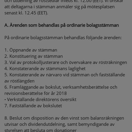
och utdelning av röstsedlar inleds kl. 12.00 (EET). Vi önskar
att deltagarna i stämman anmäler sig på mötesplatsen
senast kl. 12.45 (EET).
A. Ärenden som behandlas på ordinarie bolagsstämman
På ordinarie bolagsstämman behandlas följande ärenden:
1. Öppnande av stämman
2. Konstituering av stämman
3. Val av protokolljusterare och övervakare av rösträkningen
4. Konstaterande av stämmans laglighet
5. Konstaterande av närvaro vid stämman och fastställande
av röstlängden
6. Framläggande av bokslut, verksamhetsberättelse och
revisionsberättelse för år 2018
-
Verkställande direktörens översikt
7. Fastställande av bokslutet
8. Beslut om disposition av den vinst som balansräkningen
utvisar och dividendutdelning, samt bemyndigande av
styrelsen att besluta om donationer