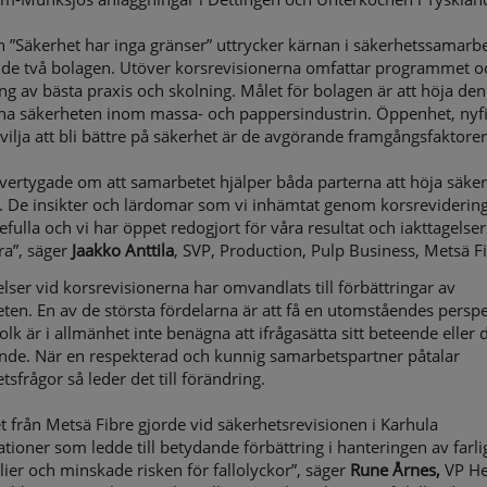
 ”Säkerhet har inga gränser” uttrycker kärnan i säkerhetssamarbe
 de två bolagen. Utöver korsrevisionerna omfattar programmet o
ng av bästa praxis och skolning. Målet för bolagen är att höja den
na säkerheten inom massa- och pappersindustrin. Öppenhet, nyf
vilja att bli bättre på säkerhet är de avgörande framgångsfaktore
övertygade om att samarbetet hjälper båda parterna att höja säker
t. De insikter och lärdomar som vi inhämtat genom korsreviderin
efulla och vi har öppet redogjort för våra resultat och iakttagelser
ra”, säger
Jaakko Anttila
, SVP, Production, Pulp Business, Metsä Fi
elser vid korsrevisionerna har omvandlats till förbättringar av
ten. En av de största fördelarna är att få en utomståendes perspe
Folk är i allmänhet inte benägna att ifrågasätta sitt beteende eller 
nde. När en respekterad och kunnig samarbetspartner påtalar
tsfrågor så leder det till förändring.
 från Metsä Fibre gjorde vid säkerhetsrevisionen i Karhula
tioner som ledde till betydande förbättring i hanteringen av farli
ier och minskade risken för fallolyckor”, säger
Rune Årnes,
VP He