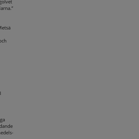
golvet
larna.”
Metsä
 och
8
dga
udande
medels-