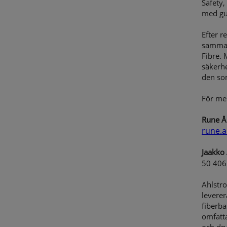
Safety,
med gul
Efter r
samman
Fibre. 
säkerhe
den som
För mer
Rune Å
rune.
Jaakko 
50 406
Ahlstr
leverer
fiberba
omfatta