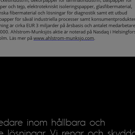
ckesindustrin, dekorpapper för laminatindustrin, baspapper för
per och tejp, elektrotekniskt isoleringspapper, glasfibermaterial,
ska fibermaterial och lösningar för diagnostik samt ett utbud
papper för såväl industriella processer samt konsumentprodukter
ing är cirka EUR 3 miljarder på årsbasis och antalet medarbetare
 000. Ahlstrom-Munksjös aktie är noterad på Nasdaq i Helsingfor
olm. Läs mer på
www.ahlstrom-munksjo.com
.
ledare inom hållbara och
e lösningar. Vi renar och skydda