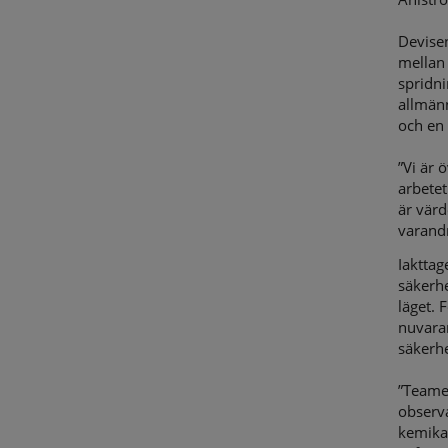
Devisen
mellan
spridni
allmän
och en 
”Vi är 
arbete
är värd
varand
Iakttag
säkerhe
läget. 
nuvara
säkerhe
”Teamet
observa
kemikal