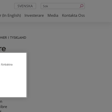
Sök
SVENSKA
 (in English)
Investerare
Media
Kontakta Oss
NER I TYSKLAND
re
i
 förbättra
0 EET
r
en
ibre
d.