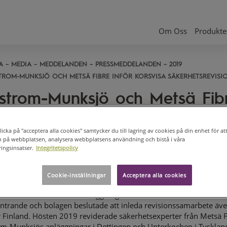
Om Oss
Produkter
A
MEDIA
MEDDELANDEN
PRESSMEDDELANDEN
2019
TROM-MUNKSJÖ OCH METSÄ FIBRE INFÖR KORSVISA SÄKERHETSREVISIO
strom-Munksjö och Metsä Fib
ör korsvisa säkerhetsrevisioner 
kland
icka på "acceptera alla cookies" samtycker du till lagring av cookies på din enhet för att
n på webbplatsen, analysera webbplatsens användning och bistå i våra
ingsinsatser.
Integritetspolicy
OM-MUNKSJÖ, PRESSMEDDELANDE, 5 NOVEMBER 2019, kl. 9.0
om-Munksjö
och
Metsä Fibre
fortsätter att samarbeta på
Cookie-inställningar
Acceptera alla cookies
tsområdet. Bolagen startade i slutet av 2018 ett pilotprogram dä
 reviderade varandras anläggningar i Finland. Resultaten var
trande och bolagen beslutade att inleda revisionssamarbete äv
 Finland. Hösten 2019 reviderade säkerhetsexperter från Metsä F
om-Munksjös anläggningar i Dettingen och Unterkochen i Tysklan