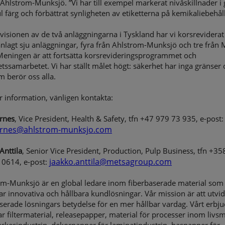
 Ahlstrom-Munksjö. ”Vi har till exempel markerat nivåskillnader i 
 färg och förbättrat synligheten av etiketterna på kemikaliebehål
evisionen av de två anläggningarna i Tyskland har vi korsreviderat
lagt sju anläggningar, fyra från Ahlstrom-Munksjö och tre från 
Meningen är att fortsätta korsrevideringsprogrammet och
tssamarbetet. Vi har ställt målet högt: säkerhet har inga gränser
 berör oss alla.
 information, vänligen kontakta:
rnes
, Vice President, Health & Safety, tfn +47 979 73 935, e-post:
arnes@ahlstrom-munksjo.com
Anttila
, Senior Vice President, Production, Pulp Business, tfn +35
jaakko.anttila@metsagroup.com
 0614, e-post:
om-Munksjö är en global ledare inom fiberbaserade material som
ar innovativa och hållbara kundlösningar. Vår mission är att utvi
serade lösningars betydelse för en mer hållbar vardag. Vårt erbj
r filtermaterial, releasepapper, material för processer inom livs