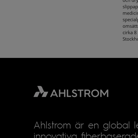
och dry
slippap
medicin
special
omsättn
cirka 8
Stockh
Ahlstrom är en global 
innovativa fiberbaserad