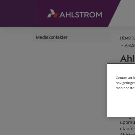
Mediakontakter
HEMSID
AHLS
Ahl
inf
Tys
Genom att kl
navigeringe
marknadsför
AHLSTR
Ahlstr
säkerhe
bolagen
uppmun
utanför
Ahlstr