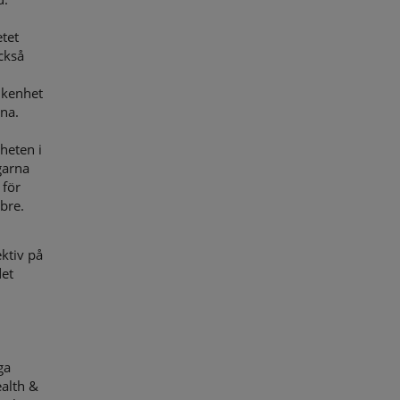
tet
ckså
ikenhet
rna.
heten i
garna
 för
bre.
ktiv på
det
ga
alth &