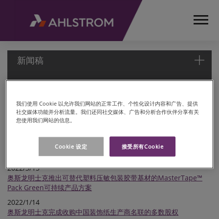
新闻稿
新闻稿
首
我们使用 Cookie 以允许我们网站的正常工作、个性化设计内容和广告、提供
社交媒体功能并分析流量。我们还同社交媒体、广告和分析合作伙伴分享有关
页
2022/6/15
您使用我们网站的信息。
媒
奥斯龙明士克战略执行提速，致力成为首选的可持续特种材料公司
体
2022/5/23
Cookie 设定
接受所有Cookie
新
奥斯龙明士克Ahlstrom-Munksjö装饰纸业务重组
闻
2022/3/15
稿
奥斯龙明士克推出可替代塑料压敏包装胶带基材的MasterTape™
Pack Green可持续产品方案
2022/1/14
奥斯龙明士克完成收购中国装饰纸生产商名联的多数股权