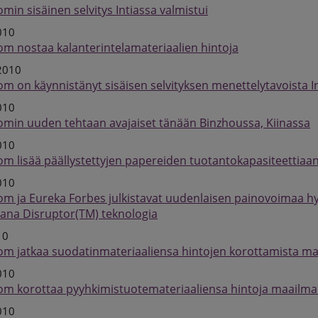
omin sisäinen selvitys Intiassa valmistui
010
om nostaa kalanterintelamateriaalien hintoja
2010
om on käynnistänyt sisäisen selvityksen menettelytavoista I
010
omin uuden tehtaan avajaiset tänään Binzhoussa, Kiinassa
010
om lisää päällystettyjen papereiden tuotantokapasiteettiaan
010
om ja Eureka Forbes julkistavat uudenlaisen painovoimaa 
ana Disruptor(TM) teknologia
10
om jatkaa suodatinmateriaaliensa hintojen korottamista ma
010
om korottaa pyyhkimistuotemateriaaliensa hintoja maailman
010