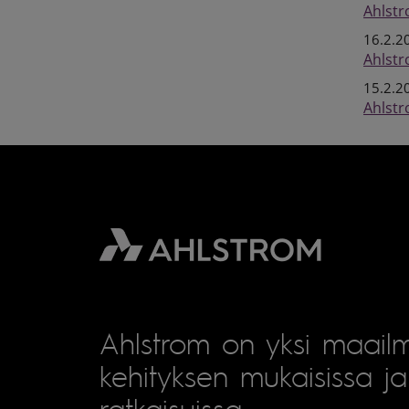
Ahlstr
16.2.2
Ahlstr
15.2.2
Ahlstr
Ahlstrom on yksi maailm
kehityksen mukaisissa ja 
ratkaisuissa.