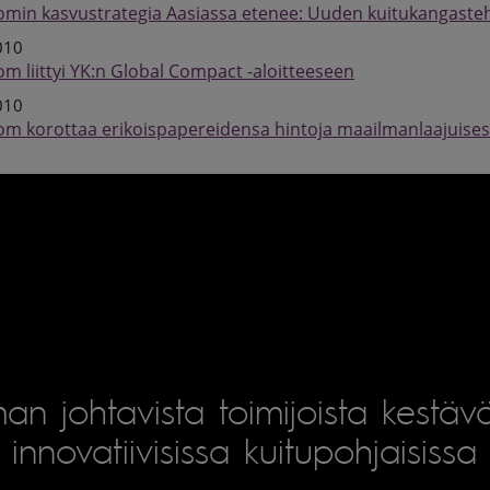
omin kasvustrategia Aasiassa etenee: Uuden kuitukangaste
010
om liittyi YK:n Global Compact -aloitteeseen
010
om korottaa erikoispapereidensa hintoja maailmanlaajuises
an johtavista toimijoista kestäv
innovatiivisissa kuitupohjaisissa