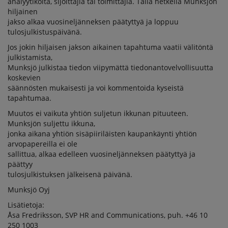
analyytikoita, sijoittajia tai toimittajia. Tällä hetkellä Munksjön
hiljainen
jakso alkaa vuosineljänneksen päätyttyä ja loppuu
tulosjulkistuspäivänä.
Jos jokin hiljaisen jakson aikainen tapahtuma vaatii välitöntä
julkistamista,
Munksjö julkistaa tiedon viipymättä tiedonantovelvollisuutta
koskevien
säännösten mukaisesti ja voi kommentoida kyseistä
tapahtumaa.
Muutos ei vaikuta yhtiön suljetun ikkunan pituuteen.
Munksjön suljettu ikkuna,
jonka aikana yhtiön sisäpiiriläisten kaupankäynti yhtiön
arvopapereilla ei ole
sallittua, alkaa edelleen vuosineljänneksen päätyttyä ja
päättyy
tulosjulkistuksen jälkeisenä päivänä.
Munksjö Oyj
Lisätietoja:
Åsa Fredriksson, SVP HR and Communications, puh. +46 10
250 1003