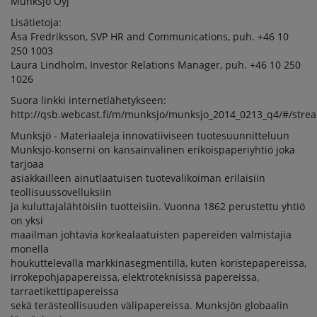
Munksjö Oyj
Lisätietoja:
Åsa Fredriksson, SVP HR and Communications, puh. +46 10
250 1003
Laura Lindholm, Investor Relations Manager, puh. +46 10 250
1026
Suora linkki internetlähetykseen:
http://qsb.webcast.fi/m/munksjo/munksjo_2014_0213_q4/#/stre
Munksjö - Materiaaleja innovatiiviseen tuotesuunnitteluun
Munksjö-konserni on kansainvälinen erikoispaperiyhtiö joka
tarjoaa
asiakkailleen ainutlaatuisen tuotevalikoiman erilaisiin
teollisuussovelluksiin
ja kuluttajalähtöisiin tuotteisiin. Vuonna 1862 perustettu yhtiö
on yksi
maailman johtavia korkealaatuisten papereiden valmistajia
monella
houkuttelevalla markkinasegmentillä, kuten koristepapereissa,
irrokepohjapapereissa, elektroteknisissä papereissa,
tarraetikettipapereissa
sekä terästeollisuuden välipapereissa. Munksjön globaalin