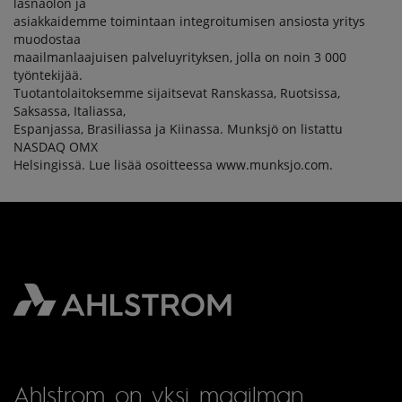
läsnäolon ja
asiakkaidemme toimintaan integroitumisen ansiosta yritys
muodostaa
maailmanlaajuisen palveluyrityksen, jolla on noin 3 000
työntekijää.
Tuotantolaitoksemme sijaitsevat Ranskassa, Ruotsissa,
Saksassa, Italiassa,
Espanjassa, Brasiliassa ja Kiinassa. Munksjö on listattu
NASDAQ OMX
Helsingissä. Lue lisää osoitteessa www.munksjo.com.
Ahlstrom on yksi maailman