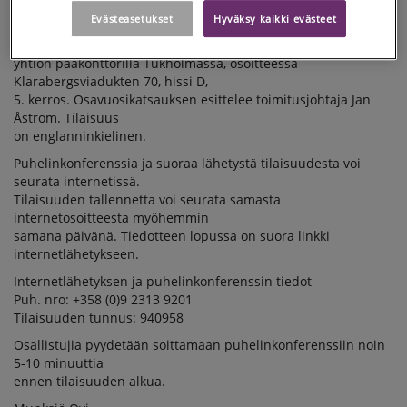
internetlähetys
Evästeasetukset
Hyväksy kaikki evästeet
(webcast) järjestetään julkistamispäivänä 13.2.2014 klo. 15.00
CET (16.00 EET)
yhtiön pääkonttorilla Tukholmassa, osoitteessa
Klarabergsviadukten 70, hissi D,
5. kerros. Osavuosikatsauksen esittelee toimitusjohtaja Jan
Åström. Tilaisuus
on englanninkielinen.
Puhelinkonferenssia ja suoraa lähetystä tilaisuudesta voi
seurata internetissä.
Tilaisuuden tallennetta voi seurata samasta
internetosoitteesta myöhemmin
samana päivänä. Tiedotteen lopussa on suora linkki
internetlähetykseen.
Internetlähetyksen ja puhelinkonferenssin tiedot
Puh. nro: +358 (0)9 2313 9201
Tilaisuuden tunnus: 940958
Osallistujia pyydetään soittamaan puhelinkonferenssiin noin
5-10 minuuttia
ennen tilaisuuden alkua.