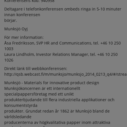
Konferensens kod: 940958
Deltagare i telefonkonferensen ombeds ringa in 5-10 minuter
innan konferensen
börjar.
Munksjö Oyj
För mer information:
Åsa Fredriksson, SVP HR and Communications, tel. +46 10 250
1003
Laura Lindholm, Investor Relations Manager, tel. +46 10 250
1026
Direkt länk till webbkonferensen:
http://qsb.webcast.fi/m/munksjo/munksjo_2014_0213_q4/#/stre
Munksjö - Materials for innovative product design
Munksjökoncernen är ett internationellt
specialpappersföretag med ett unikt
produkterbjudande till flera industriella applikationer och
konsumentstyrda
produkter. Grundat redan år 1862 är Munksjö bland de
världsledande
producenterna av högkvalitativa papper inom attraktiva