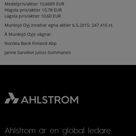
Medelpris/aktier 10,6689 EUR
Högsta pris/aktier 10,78 EUR
Lägsta pris/aktier 10,60 EUR
Munksjö Oyj innehar egna aktier 6.5.2015: 247 416 st.
Å Munksjö Oyjs vägnar
Nordea Bank Finland Abp
Janne Sarvikivi Julius Summanen
Ahlstrom är en global ledare