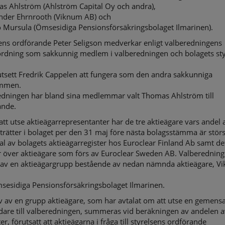
as Ahlström (Ahlström Capital Oy och andra),
ander Ehrnrooth (Viknum AB) och
o Mursula (Ömsesidiga Pensionsförsäkringsbolaget Ilmarinen).
ens ordförande Peter Seligson medverkar enligt valberedningens
ordning som sakkunnig medlem i valberedningen och bolagets sty
 utsett Fredrik Cappelen att fungera som den andra sakkunniga
mmen.
edningen har bland sina medlemmar valt Thomas Ahlström till
ande.
att utse aktieägarrepresentanter har de tre aktieägare vars andel 
strätter i bolaget per den 31 maj före nästa bolagsstämma är störs
l av bolagets aktieägarregister hos Euroclear Finland Ab samt de
r över aktieägare som förs av Euroclear Sweden AB. Valberednin
s av en aktieägargrupp bestående av nedan nämnda aktieägare, V
sesidiga Pensionsförsäkringsbolaget Ilmarinen.
v av en grupp aktieägare, som har avtalat om att utse en gemen
dare till valberedningen, summeras vid beräkningen av andelen av
ter, förutsatt att aktieägarna i fråga till styrelsens ordförande