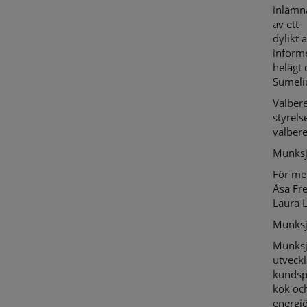
inlämn
av ett
dylikt 
informe
helägt 
Sumeli
Valber
styrels
valber
Munksj
För me
Åsa Fr
Laura 
Munksjö
Munksj
utveckl
kundspe
kök oc
energiö