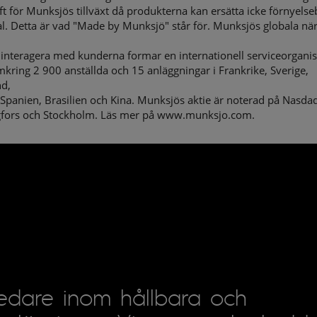
ft för Munksjös tillväxt då produkterna kan ersätta icke förnyelse
l. Detta är vad "Made by Munksjö" står för. Munksjös globala nä
t interagera med kunderna formar en internationell serviceorgani
ring 2 900 anställda och 15 anläggningar i Frankrike, Sverige,
nd,
, Spanien, Brasilien och Kina. Munksjös aktie är noterad på Nasdaq
gfors och Stockholm. Läs mer på www.munksjo.com.
ledare inom hållbara och