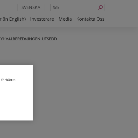
Sök
SVENSKA
 (in English)
Investerare
Media
Kontakta Oss
YJ: VALBEREDNINGEN UTSEDD
 förbättra
lse som