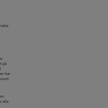
relse
av
t på
t
gen har
iknum
sam
 alla