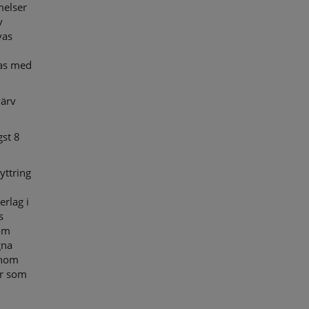
melser
v
vas
vas med
värv
gst 8
yttring
erlag i
s
som
gna
enom
er som