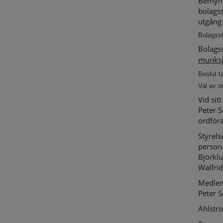
Bemyndi
bolags
utgång
Bolagss
Bolags
munks
Beslut t
Val av 
Vid sit
Peter S
ordför
Styrels
person
Björklu
Walfrid
Medlem
Peter S
Ahlstr