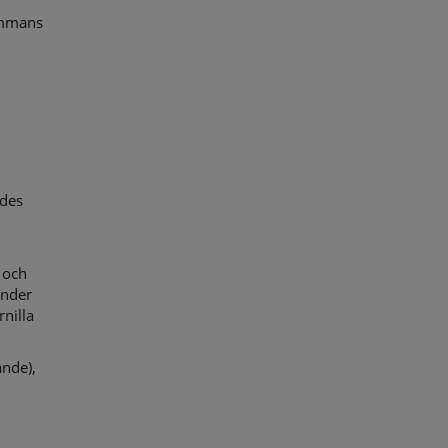
ämmans
ldes
 och
ander
nilla
nde),