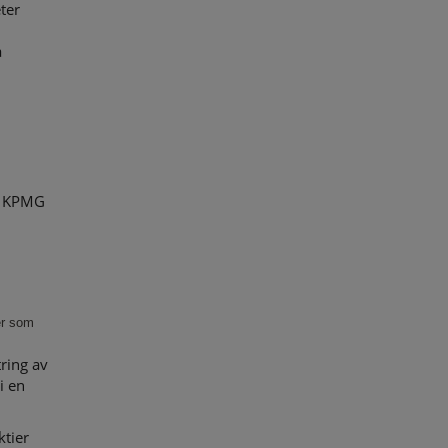
ter
a
ja KPMG
er som
ring av
i en
tier