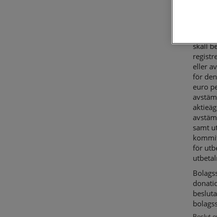
Bolagss
utdela
2017.
Dividen
skall b
registr
eller a
för den
euro pe
avstämn
aktieäg
avstäm
samt ut
kommit
för ut
utbeta
Bolagss
donatio
besluta
bolags
Beslut 