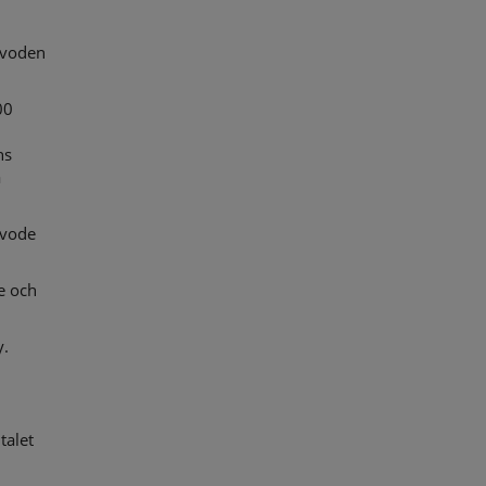
rvoden
00
ns
a
rvode
e och
y.
talet