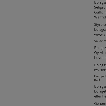
Bolagss
Seligso
Gullic
Walfrid
Styrels
bolags
www.a
Val av r
Bolagss
Oy Ab t
huvuda
Bolagss
revisor
Bemyndig
pant
Bolags
bolaget
eller f
Genom 