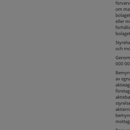
förvärv
om max
bolaget
eller m
förhåll
bolaget
Styrels
och mo
Genom b
000 000
Bemyndi
av egna
aktieäg
företag
aktieba
styrels
aktiern
bemyndi
mottag