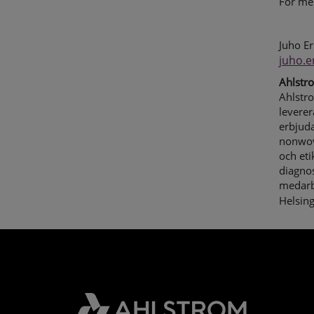
För mer
Juho Er
juho.
Ahlstr
Ahlstr
leverer
erbjuda
nonwove
och eti
diagnos
medarb
Helsin