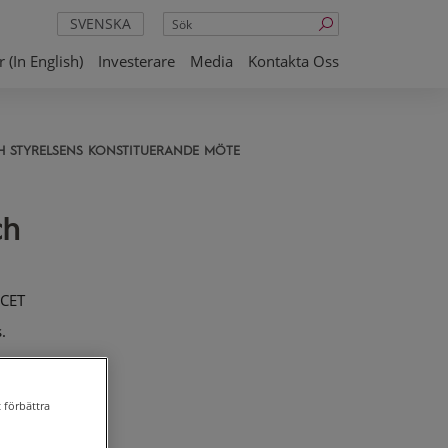
Sök
SVENSKA
 (in English)
Investerare
Media
Kontakta Oss
H STYRELSENS KONSTITUERANDE MÖTE
ch
 CET
.
 förbättra