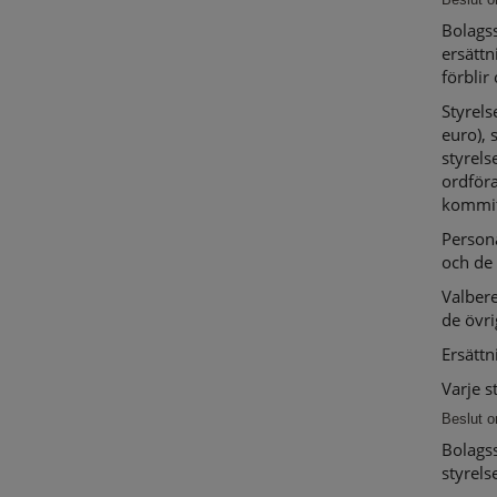
Bolagss
ersättn
förblir
Styrels
euro), 
styrel
ordföra
kommit
Person
och de
Valbere
de övr
Ersättn
Varje s
Beslut o
Bolagss
styrels