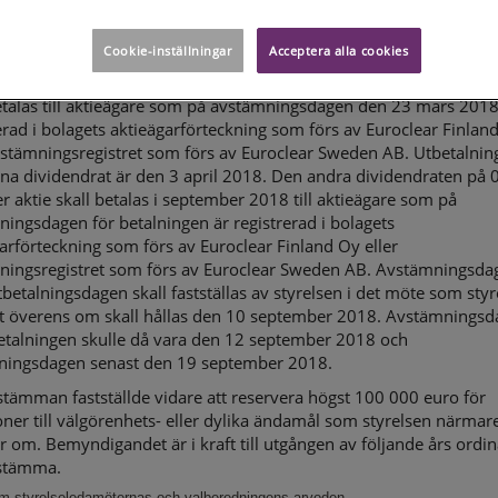
tämman fastställde i enlighet med styrelsens förslag att i divide
 0,52 euro per aktie för räkenskapsåret som slutade den 31 dece
Cookie-inställningar
Acceptera alla cookies
den utdelas i två rater. Den första dividendraten på 0,26 euro pe
etalas till aktieägare som på avstämningsdagen den 23 mars 2018
erad i bolagets aktieägarförteckning som förs av Euroclear Finlan
vstämningsregistret som förs av Euroclear Sweden AB. Utbetalni
na dividendrat är den 3 april 2018. Den andra dividendraten på 
r aktie skall betalas i september 2018 till aktieägare som på
ingsdagen för betalningen är registrerad i bolagets
arförteckning som förs av Euroclear Finland Oy eller
ningsregistret som förs av Euroclear Sweden AB. Avstämningsda
betalningsdagen skall fastställas av styrelsen i det möte som styr
 överens om skall hållas den 10 september 2018. Avstämningsd
betalningen skulle då vara den 12 september 2018 och
lningsdagen senast den 19 september 2018.
tämman fastställde vidare att reservera högst 100 000 euro för
ner till välgörenhets- eller dylika ändamål som styrelsen närmar
r om. Bemyndigandet är i kraft till utgången av följande års ordin
stämma.
om styrelseledamöternas och valberedningens arvoden