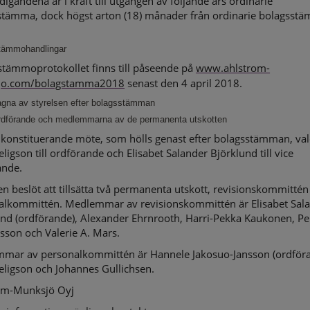
gandena är i kraft till utgången av följande års ordinarie
stämma, dock högst arton (18) månader från ordinarie bolagsst
.
tämmohandlingar
stämmoprotokollet finns till påseende på
www.ahlstrom-
jo.com/bolagstamma2018
senast den 4 april 2018.
agna av styrelsen efter bolagsstämman
ordförande och medlemmarna av de permanenta utskotten
t konstituerande möte, som hölls genast efter bolagsstämman, va
eligson till ordförande och Elisabet Salander Björklund till vice
ande.
en beslöt att tillsätta två permanenta utskott, revisionskommittén
alkommittén. Medlemmar av revisionskommittén är Elisabet Sal
nd (ordförande), Alexander Ehrnrooth, Harri-Pekka Kaukonen, Per
sson och Valerie A. Mars.
mar av personalkommittén är Hannele Jakosuo-Jansson (ordföra
eligson och Johannes Gullichsen.
om-Munksjö Oyj