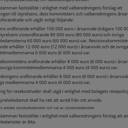
tämman fastställde i enlighet med valberedningens förslag att
ingen till styrelsens, dess kommittéers och valberedningens årsa
 oförändrade och utgår enligt följande:
ens ordförande erhåller 100 000 euro i årsarvode (tidigare 100 0
styrelsens viceordförande 80 000 euro (80 000 euro) och övriga
seledamöterna 60 000 euro (60 000 euro) var. Revisionskommitté
nde erhåller 12 000 euro (12 000 euro) i årsarvode och de övrig
témedlemmarna 6 000 euro (6 000 euro) var.
alkommitténs ordförande erhåller 8 000 euro (8 000 euro) i årsa
 övriga kommittémedlemmarna 4 000 euro (4 000 euro) var.
dningens ordförande erhåller 8 000 euro (8 000 euro) i årsarvod
iga medlemmarna 4 000 euro (4 000 euro) var.
ing för resekostnader skall utgå i enlighet med bolagets resepolic
tyrelseledamot skall ha rätt att avstå från sitt arvode.
m antalet styrelseledamöter och val av styrelseledamöter
tämman fastställde i enlighet med valberedningens förslag att an
eledamöter är åtta.