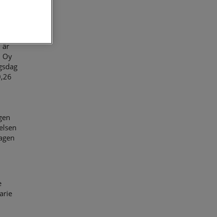
nd
mber
r aktie
 är
d Oy
ngsdag
0,26
gen
elsen
agen
e
arie