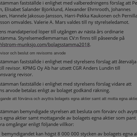
tämman fastställde i enlighet med valberedningens förslag att Pe
n, Elisabet Salander Björklund, Alexander Ehrnrooth, Johannes
hsen, Hannele Jakosuo-Jansson, Harri-Pekka Kaukonen och Pernill
sson omvaldes. Valerie A. Mars valdes till ny styrelseledamot.
ens mandatperiod löper till utgången av nästa års ordinarie
stämma. Styrelsemedlemmarnas CV:n finns till påseende på
hlstrom-munksjo.com/bolagsstamma2018
.
evisor och beslut om revisorns arvode
tämman fastställde i enlighet med styrelsens förslag att återväl
ill revisor. KPMG Oy Ab har utsett CGR Anders Lundin till
nsvarig revisor.
tämman fastställde i enlighet med styrelsens förslag vidare att
ns arvode betalas enligt av bolaget godkänd räkning.
ande att förvärva och avyttra bolagets egna aktier samt att motta egna akti
stämman bemyndigade styrelsen att besluta om förvärv och avytt
s egna aktier samt mottagande av bolagets egna aktier som pant 
lera omgångar enligt följande villkor:
bemyndigandet kan högst 8 000 000 stycken av bolagets egna ak