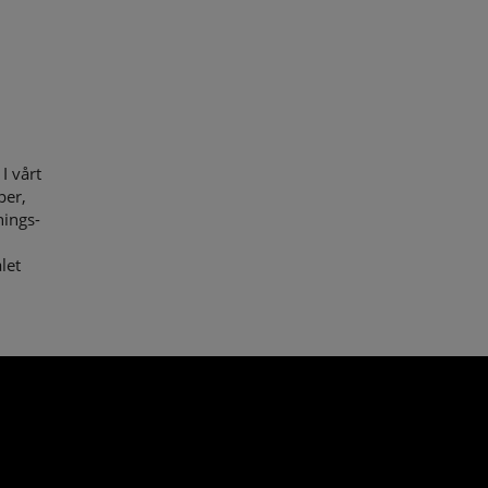
I vårt
per,
nings-
let