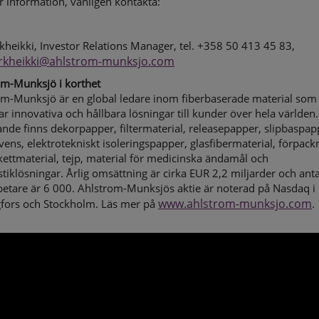
 information, vänligen kontakta:
kheikki
,
Investor Relations Manager
, tel.
+358 50 413 45 83,
erkheikki@ahlstrom-munksjo.com
om-Munksjö i korthet
om-Munksjö är en global ledare inom fiberbaserade material som
ar innovativa och hållbara lösningar till kunder över hela världen. 
nde finns dekorpapper, filtermaterial, releasepapper, slipbaspap
ns, elektrotekniskt isoleringspapper, glasfibermaterial, förpack
kettmaterial, tejp, material för medicinska ändamål och
tiklösningar. Årlig omsättning är cirka EUR 2,2 miljarder och anta
etare är 6 000. Ahlstrom-Munksjös aktie är noterad på Nasdaq i
www.ahlstrom-munksjo.com
gfors och Stockholm. Läs mer på
.