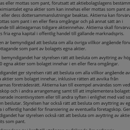
as eller mottas som pant, förutsatt att aktiebolagslagens bestäm
imiantalet egna aktier som kan innehas eller mottas som pant a
 eller dess dottersammanslutningar beaktas. Aktierna kan förvär
ottas som pant i en eller flera omgångar och på annat sätt än i
ande till aktieägarnas tidigare aktieinnehav. Aktierna skall förvär
s fria egna kapital i offentlig handel till gällande marknadspris.
en är bemyndigad att besluta om alla övriga villkor angående för
ttagande som pant av bolagets egna aktier.
emyndigandet har styrelsen rätt att besluta om avyttring av hö
 egna aktier som bolaget innehar i en eller flera omgångar.
gandet ger styrelsen rätt att besluta om alla villkor angående av
 aktier som bolaget innehar, inklusive rätten att avvika från
arnas företrädesrätt. Aktierna kan till exempel användas som ved
sköp och i andra arrangemang samt till att implementera bolaget
serade incentivsystem eller till andra syften i enlighet med vad 
en beslutar. Styrelsen har också rätt att besluta om avyttring av e
a i offentlig handel för finansiering av eventuella företagsköp. G
gandet har styrelsen också rätt att besluta om avyttring av akti
its som pant.