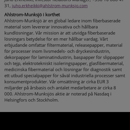
31,
juho.erkheikki@ahlstrom-munksjo.com
Ahlstrom-Munksjö i korthet
Ahlstrom-Munksjö är en global ledare inom fiberbaserade
material som levererar innovativa och hållbara
kundlösningar. Vår mission är att utvidga fiberbaserade
lösningars betydelse för en mer hållbar vardag. Vårt
erbjudande omfattar filtermaterial, releasepapper, material
för processer inom livsmedels- och dryckesindustrin,
dekorpapper för laminatindustrin, baspapper för slippapper
och tejp, elektrotekniskt isoleringspapper, glasfibermaterial,
medicinska fibermaterial och lösningar för diagnostik samt
ett utbud specialpapper för såväl industriella processer samt
konsumentprodukter. Vår omsättning är cirka EUR 3
miljarder på årsbasis och antalet medarbetare är cirka 8
000. Ahlstrom-Munksjös aktie är noterad på Nasdaq i
Helsingfors och Stockholm.