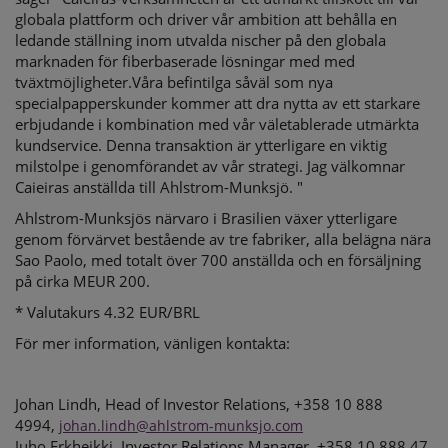
globala plattform och driver vår ambition att behålla en
ledande ställning inom utvalda nischer på den globala
marknaden för fiberbaserade lösningar med med
tväxtmöjligheter.Våra befintilga såväl som nya
specialpapperskunder kommer att dra nytta av ett starkare
erbjudande i kombination med vår väletablerade utmärkta
kundservice. Denna transaktion är ytterligare en viktig
milstolpe i genomförandet av vår strategi. Jag välkomnar
Caieiras anställda till Ahlstrom-Munksjö. "
Ahlstrom-Munksjös närvaro i Brasilien växer ytterligare
genom förvärvet bestående av tre fabriker, alla belägna nära
Sao Paolo, med totalt över 700 anställda och en försäljning
på cirka MEUR 200.
* Valutakurs 4.32 EUR/BRL
För mer information, vänligen kontakta:
Johan Lindh, Head of Investor Relations, +358 10 888
4994,
johan.lindh@ahlstrom-munksjo.com
Juho Erkheikki, Investor Relations Manager, +358 10 888 47