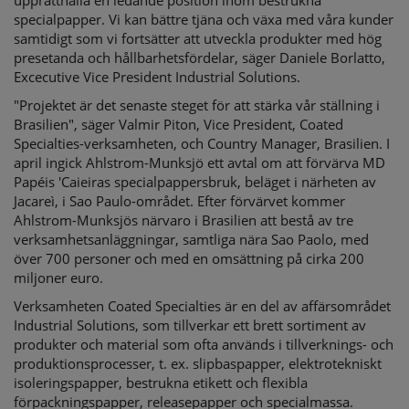
upprätthålla en ledande position inom bestrukna
specialpapper. Vi kan bättre tjäna och växa med våra kunder
samtidigt som vi fortsätter att utveckla produkter med hög
presetanda och hållbarhetsfördelar, säger Daniele Borlatto,
Excecutive Vice President Industrial Solutions.
"Projektet är det senaste steget för att stärka vår ställning i
Brasilien", säger Valmir Piton, Vice President, Coated
Specialties-verksamheten, och Country Manager, Brasilien. I
april ingick Ahlstrom-Munksjö ett avtal om att förvärva MD
Papéis 'Caieiras specialpappersbruk, beläget i närheten av
Jacareì, i Sao Paulo-området. Efter förvärvet kommer
Ahlstrom-Munksjös närvaro i Brasilien att bestå av tre
verksamhetsanläggningar, samtliga nära Sao Paolo, med
över 700 personer och med en omsättning på cirka 200
miljoner euro.
Verksamheten Coated Specialties är en del av affärsområdet
Industrial Solutions, som tillverkar ett brett sortiment av
produkter och material som ofta används i tillverknings- och
produktionsprocesser, t. ex. slipbaspapper, elektrotekniskt
isoleringspapper, bestrukna etikett och flexibla
förpackningspapper, releasepapper och specialmassa.