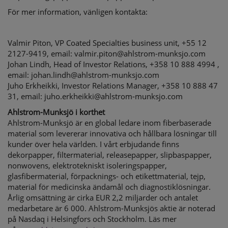
För mer information, vänligen kontakta:
Valmir Piton, VP Coated Specialties business unit, +55 12
2127-9419, email: valmir.piton@ahlstrom-munksjo.com
Johan Lindh, Head of Investor Relations, +358 10 888 4994 ,
email: johan.lindh@ahlstrom-munksjo.com
Juho Erkheikki, Investor Relations Manager, +358 10 888 47
31, email: juho.erkheikki@ahlstrom-munksjo.com
Ahlstrom-Munksjö i korthet
Ahlstrom-Munksjö är en global ledare inom fiberbaserade
material som levererar innovativa och hållbara lösningar till
kunder över hela världen. I vårt erbjudande finns
dekorpapper, filtermaterial, releasepapper, slipbaspapper,
nonwovens, elektrotekniskt isoleringspapper,
glasfibermaterial, förpacknings- och etikettmaterial, tejp,
material för medicinska ändamål och diagnostiklösningar.
Årlig omsättning är cirka EUR 2,2 miljarder och antalet
medarbetare är 6 000. Ahlstrom-Munksjös aktie är noterad
på Nasdaq i Helsingfors och Stockholm. Läs mer