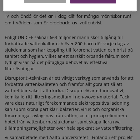
Vatten är en av de viktigaste förutsättningarna för mänskligt
liv och ändå är det än i dag allt för många människor runt
om i världen som är drabbade av vattenbrist.
Enligt UNICEF saknar 663 miljoner människor tillgång till
förbättrade vattenkällor och över 800 barn dör varje dag av
sjukdomar som har koppling till förorenat vatten och brist på
sanitet och hygien, vilket är ett särskilt oroande faktum som
tydligt visar på det påtagliga behovet av effektiva
filterlösningar.
Disruptor®-tekniken är ett viktigt verktyg som används för att
förbättra vattenkvaliteten och framför allt göra att så att
vattnet blir säkert att dricka. Disruptor® är ett innovativt,
kemikaliefritt filtreringsmedium i non-woven-material. Tack
vare dess naturligt förekommande elektropositiva laddning
kan submikrona partiklar, bakterier, virus och oorganiska
föroreningar avlägsnas från vatten, och i princip eliminera
hotet från vattenburna sjukdomar samt skapa flera nya
tillämpningsmöjligheter över hela spektrat av vattenfiltrering.
Vi samarbetade med Aalto-universitetet i Finland i ett projekt