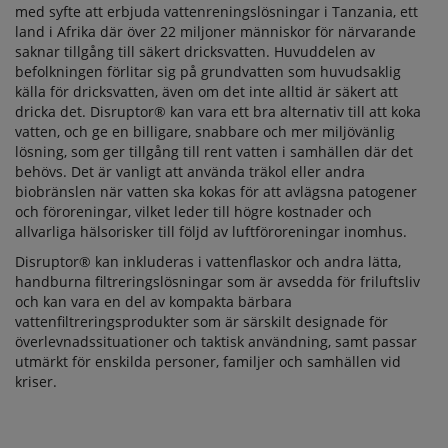
med syfte att erbjuda vattenreningslösningar i Tanzania, ett
land i Afrika där över 22 miljoner människor för närvarande
saknar tillgång till säkert dricksvatten. Huvuddelen av
befolkningen förlitar sig på grundvatten som huvudsaklig
källa för dricksvatten, även om det inte alltid är säkert att
dricka det. Disruptor® kan vara ett bra alternativ till att koka
vatten, och ge en billigare, snabbare och mer miljövänlig
lösning, som ger tillgång till rent vatten i samhällen där det
behövs. Det är vanligt att använda träkol eller andra
biobränslen när vatten ska kokas för att avlägsna patogener
och föroreningar, vilket leder till högre kostnader och
allvarliga hälsorisker till följd av luftföroreningar inomhus.
Disruptor® kan inkluderas i vattenflaskor och andra lätta,
handburna filtreringslösningar som är avsedda för friluftsliv
och kan vara en del av kompakta bärbara
vattenfiltreringsprodukter som är särskilt designade för
överlevnadssituationer och taktisk användning, samt passar
utmärkt för enskilda personer, familjer och samhällen vid
kriser.