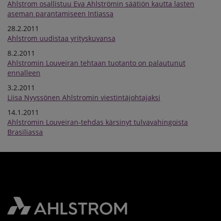
Ahlstrom osallistuu Eva Ahlströmin säätiön kautta lasten
aseman parantamiseen Intiassa
28.2.2011
Ahlstrom uudistaa yrityskuvansa
8.2.2011
Ahlstromin Louveiran tehtaan tuotanto on palautunut
ennalleen
3.2.2011
Liisa Nyyssönen Ahlstromin viestintäjohtajaksi
14.1.2011
Ahlstromin Louveiran-tehdas kärsinyt tulvavahingoista
Brasiliassa