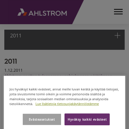
2011
2011
ETUSIVU
MEDIA
1.12.2011
TIEDOTTEET
Ahlstrom saattaa tulosparannusohjelmansa päätökseen
LEHDISTÖTIEDOTTEET
16.11.2011
2011
Jos hyväksyt kaikki evästeet, annat meille luvan kerätä ja käyttää tietojasi,
Ahlstrom jatkaa tulosparannusohjelmaansa
jotta sivustomme toimii oikein ja voimme personoida sisältöä ja
22.9.2011
mainoksia, tarjota sosiaalisen median ominaisuuksia ja analysoida
tietoliikennettä.
Lue lisätietoja tietosuojakäytännöistämme
Ahlstromin Mozzaten tehtaalla Italiassa tulipalo
7.9.2011
Ahlstrom liittyi World Business Council for Sustainable
Evästeasetukset
Hyväksy kaikki evästeet
Development -järjestön jäseneksi