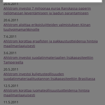
20.6.2011
Ahlstrom investoi 7 miljoonaa euroa Ranskassa paperin
neliömassan keventämiseen ja laadun parantamiseen
20.6.2011
Ahlstrom aloittaa erikoislujitteiden valmistuksen Kiinan
tuulivoimamarkkinoille
7.6.2011
Ahlstrom korottaa graafisten ja pakkaustuotteidensa hintoja
maailmanlaajuisesti
3.6.2011
Ahlstrom investoi suodatinmateriaalien lisäkapasiteettiin
Tampereella
20.5.2011
Ahlstrom investoi kuljetusteollisuuden
suodatinmateriaalituotannon lisäkapasiteettiin Brasiliassa
12.5.2011
Ahlstrom korottaa juomateollisuustuotteidensa hintoja
maailmanlaajuisesti
11.5.2011