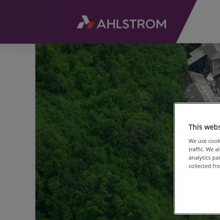
This webs
We use cooki
traffic. We 
analytics p
collected fr