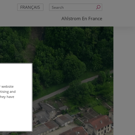
Search
FRANÇAIS
Ahlstrom En France
r website
rtising and
they have