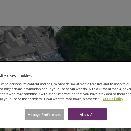
ite uses cookies
es to personalize content and ads, to provide social media features and to analyze ou
also might share information about your use of our website with our social media, adve
artners who may combine it with other information that you have provided to them or 
om your use of their services. If you want to read more, please visit:
Cookie Policy
Manage Preferences
Allow All