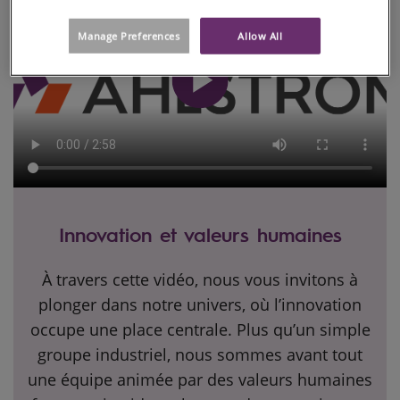
Manage Preferences
Allow All
Innovation et valeurs humaines
À travers cette vidéo, nous vous invitons à
plonger dans notre univers, où l’innovation
occupe une place centrale. Plus qu’un simple
groupe industriel, nous sommes avant tout
une équipe animée par des valeurs humaines