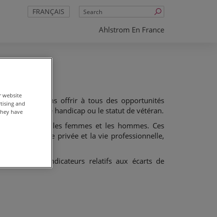
Search
FRANÇAIS
Ahlstrom En France
r website
s)
. Nous voulons offrir à tous des opportunités
rtising and
rigine nationale, le handicap ou le statut de vétéran.
they have
imination entre les femmes et les hommes. Ces
re entre la vie privée et la vie professionnelle,
cernant les indicateurs relatifs aux écarts de