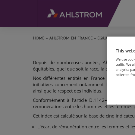
HOME
AHLSTROM EN FRANCE
EQUALITY INDEX F
This webs
We use cooki
Depuis de nombreuses années, Ahlstrom s'en
traffic. We 
équitables, quel que soit la race, la couleur, l'âge,
analytics p
collected fr
Nos différentes entités en France mettent en
initiatives concernent notamment le recrutement,
ainsi que le respect des individus.
Conformément à l'article D.1142-4 du code du 
rémunérations entre les hommes et les femmes pou
Cet index est calculé sur la base de cinq indicateu
L’écart de rémunération entre les femmes et 