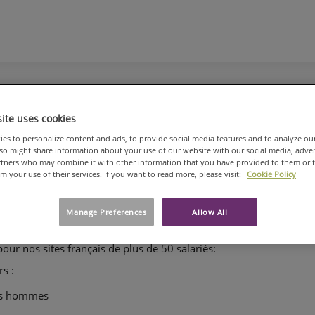
RANCE
Equality index France
ite uses cookies
es to personalize content and ads, to provide social media features and to analyze ou
communité diverse (page en anglai
gage à promouvoir une
also might share information about your use of our website with our social media, adve
 la religion, le sexe, l'orientation sexuelle, l'identité de genre, l'o
artners who may combine it with other information that you have provided to them or 
om your use of their services. If you want to read more, please visit:
Cookie Policy
 œuvre des programmes locaux visant à améliorer la non-discr
 la mixité des équipes, le développement professionnel, l’équilib
Manage Preferences
Allow All
travail, nous publions ici les résultats obtenus en 2023 con
r nos sites français de plus de 50 salariés:
rs :
les hommes