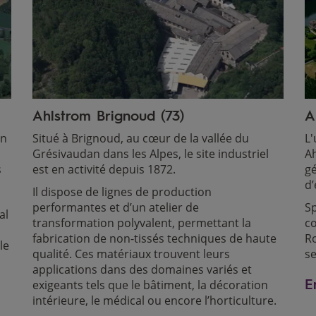
Ahlstrom Brignoud (73)
A
en
Situé à Brignoud, au cœur de la vallée du
L'
Grésivaudan dans les Alpes, le site industriel
Ah
s
est en activité depuis 1872.
gé
d’
Il dispose de lignes de production
performantes et d’un atelier de
Sp
al et
transformation polyvalent, permettant la
co
fabrication de non-tissés techniques de haute
Ro
le
qualité. Ces matériaux trouvent leurs
se
applications dans des domaines variés et
E
exigeants tels que le bâtiment, la décoration
intérieure, le médical ou encore l’horticulture.