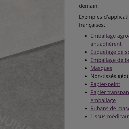
demain.
Exemples d'applicat
françaises
:
Emballage agroa
antiadhérent
Etiquetage de sp
Emballage de b
Masques
Non-tissés géot
Papier-peint
Papier transpar
emballage
Rubans de mas
Tissus médicau