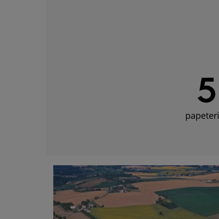
5
papeter