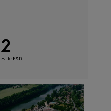
2
res de R&D