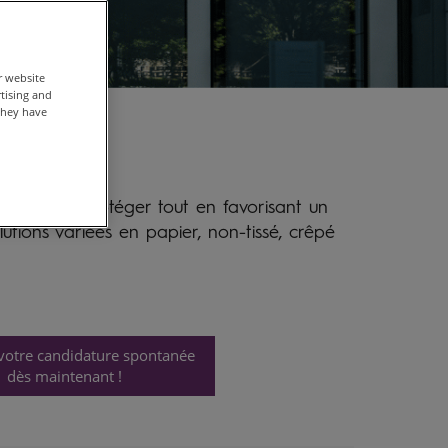
r website
rtising and
they have
urifier et protéger tout en favorisant un
utions variées en papier, non-tissé, crêpé
votre candidature spontanée
dès maintenant !