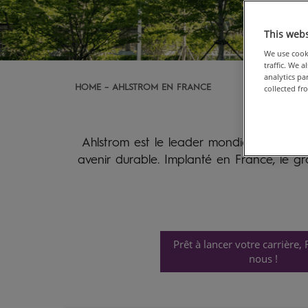
This webs
We use cooki
traffic. We 
analytics p
HOME
AHLSTROM EN FRANCE
collected fr
Ahlstrom est le leader mondial des matér
avenir durable. Implanté en France, le gr
Prêt à lancer votre carrière,
nous !