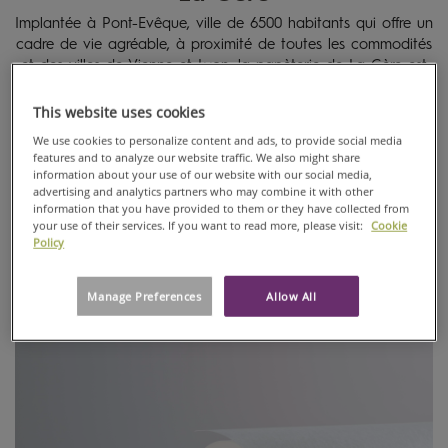
AHLSTROM
Implantée à Pont-Evêque, ville de 6500 habitants qui offre un
EN
cadre de vie agréable, à proximité de toutes les commodités
FRANCE
et des villes de Vienne et Lyon, la papèterie de La Gère est
LA
une institution sur la commune. Proposant un papier
GÈRE
technique servant de protection antiadhésive, la papèterie
This website uses cookies
exporte près de 95% de sa production à l’international, et
We use cookies to personalize content and ads, to provide social media
notamment en Chine. Avec 90 000 tonnes de papier
features and to analyze our website traffic. We also might share
produites chaque année, l’usine est une référence en matière
information about your use of our website with our social media,
advertising and analytics partners who may combine it with other
de qualité et de flexibilité. Les équipes de La Gère sont
information that you have provided to them or they have collected from
engagées (15 ans d’ancienneté en moyenne) et l’usine
your use of their services. If you want to read more, please visit:
Cookie
propose des parcours professionnels d’évolution interne à
Policy
tout ceux désirant progresser.
Manage Preferences
Allow All