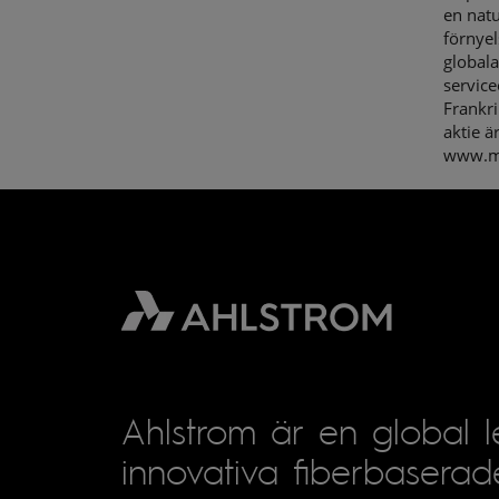
en natu
förnyel
globala
servic
Frankri
aktie ä
www.m
Ahlstrom är en global 
innovativa fiberbaserad