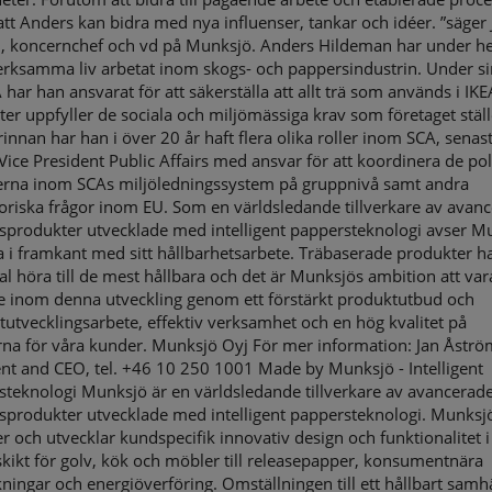
 att Anders kan bidra med nya influenser, tankar och idéer. ”säger 
, koncernchef och vd på Munksjö. Anders Hildeman har under hel
rksamma liv arbetat inom skogs- och pappersindustrin. Under si
 har han ansvarat för att säkerställa att allt trä som används i IKE
er uppfyller de sociala och miljömässiga krav som företaget ställ
innan har han i över 20 år haft flera olika roller inom SCA, sena
Vice President Public Affairs med ansvar för att koordinera de pol
erna inom SCAs miljöledningssystem på gruppnivå samt andra
oriska frågor inom EU. Som en världsledande tillverkare av avan
sprodukter utvecklade med intelligent pappersteknologi avser M
ga i framkant med sitt hållbarhetsarbete. Träbaserade produkter h
al höra till de mest hållbara och det är Munksjös ambition att var
e inom denna utveckling genom ett förstärkt produktutbud och
utvecklingsarbete, effektiv verksamhet och en hög kvalitet på
rna för våra kunder. Munksjö Oyj För mer information: Jan Åströ
nt and CEO, tel. +46 10 250 1001 Made by Munksjö - Intelligent
steknologi Munksjö är en världsledande tillverkare av avancerad
sprodukter utvecklade med intelligent pappersteknologi. Munksj
r och utvecklar kundspecifik innovativ design och funktionalitet i 
skikt för golv, kök och möbler till releasepapper, konsumentnära
ningar och energiöverföring. Omställningen till ett hållbart samhä