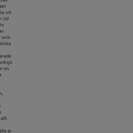
Jan
a sitt
n tid
As
er.
st som
itiska
cerade
unksjö
ar en
a
m,
e
ö
allt
lle är