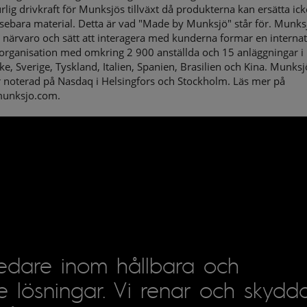
rlig drivkraft för Munksjös tillväxt då produkterna kan ersätta ick
sebara material. Detta är vad "Made by Munksjö" står för. Munks
 närvaro och sätt att interagera med kunderna formar en internat
eorganisation med omkring 2 900 anställda och 15 anläggningar i
ke, Sverige, Tyskland, Italien, Spanien, Brasilien och Kina. Munksj
r noterad på Nasdaq i Helsingfors och Stockholm. Läs mer på
unksjo.com.
ledare inom hållbara och
e lösningar. Vi renar och skydda