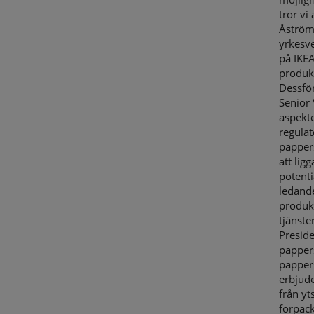
tror vi
Åström
yrkesve
på IKEA
produkt
Dessför
Senior 
aspekt
regulat
papper
att lig
potenti
ledand
produkt
tjänste
Preside
papper
papper
erbjude
från yt
förpack