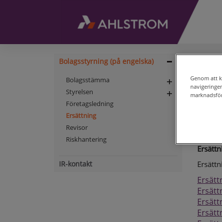
Bolagsstyrning (på engelska)
HEMSID
Expand
navigation
Ers
Genom att kl
Bolagsstämma
Expand
navigeringe
Styrelsen
navigation
marknadsför
Expand
Ersättn
Företagsledning
navigation
Ahlstr
Ersättning
verkstä
Revisor
person
Riskhantering
Ersättn
IR-kontakt
Ersättn
Ersätt
Ersätt
Ersätt
Ersätt