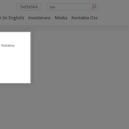
Sök
SVENSKA
 (in English)
Investerare
Media
Kontakta Oss
 förbättra
v
ll