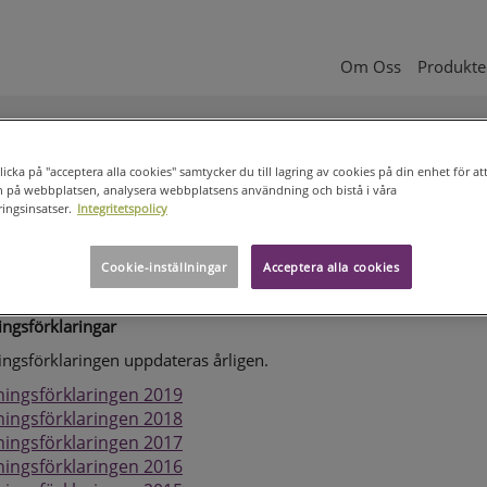
Om Oss
Produkter
A
INVESTERARE
BOLAGSSTYRNING (PÅ ENGELSKA)
ERSÄTTNING
ättning
icka på "acceptera alla cookies" samtycker du till lagring av cookies på din enhet för att
n på webbplatsen, analysera webbplatsens användning och bistå i våra
ingsinsatser.
Integritetspolicy
ing till styrelseledamöterna och styrelsekommittéerna beslutas a
om-Munksjös bolagsstämma. Styrelsen beslutar om ersättningen ti
llande direktören och vice verkställande direktören på förslag av
Cookie-inställningar
Acceptera alla cookies
alkommittén inom ramen för ersättningspolicyn.
ingsförklaringar
ingsförklaringen uppdateras årligen.
ningsförklaringen 2019
ningsförklaringen 2018
ningsförklaringen 2017
ningsförklaringen 2016