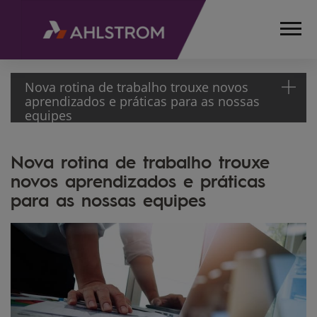
Nova rotina de trabalho trouxe novos
aprendizados e práticas para as nossas
equipes
HOME
Nova rotina de trabalho trouxe
MÍDIA
novos aprendizados e práticas
NEWSLETTER
para as nossas equipes
12º
EDIÇÃO
NOVA ROTINA
DE TRABALHO
TROUXE
NOVOS
APRENDIZADOS
E PRÁTICAS