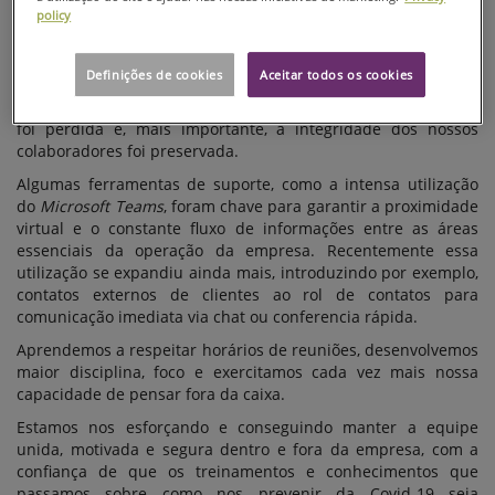
policy
dúvidas, muitos estranhamentos. Porém, com o apropriado
período de adaptação foi com grande satisfação que
descobrimos que nossos funcionários obtiveram sucesso
Definições de cookies
Aceitar todos os cookies
nessa radical mudança de rotina. Com os resultados que
observamos atualmente, fica claro que a produtividade não
foi perdida e, mais importante, a integridade dos nossos
colaboradores foi preservada.
Algumas ferramentas de suporte, como a intensa utilização
do
Microsoft Teams
, foram chave para garantir a proximidade
virtual e o constante fluxo de informações entre as áreas
essenciais da operação da empresa. Recentemente essa
utilização se expandiu ainda mais, introduzindo por exemplo,
contatos externos de clientes ao rol de contatos para
comunicação imediata via chat ou conferencia rápida.
Aprendemos a respeitar horários de reuniões, desenvolvemos
maior disciplina, foco e exercitamos cada vez mais nossa
capacidade de pensar fora da caixa.
Estamos nos esforçando e conseguindo manter a equipe
unida, motivada e segura dentro e fora da empresa, com a
confiança de que os treinamentos e conhecimentos que
passamos sobre como nos prevenir da Covid-19 seja