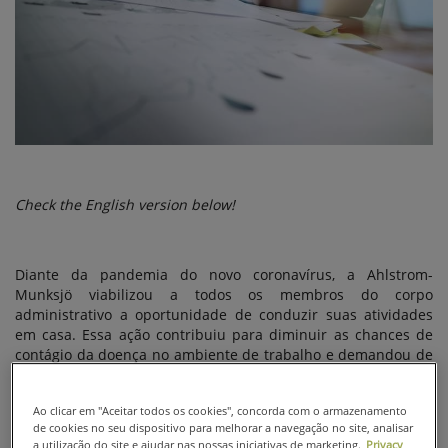
PARA AS
NOSSAS
EQUIPES
Check the English version below!
Diante da pandemia do novo coronavírus, a Ahlstrom-
Munksjö viabilizou a todos os membros do corpo
administrativo a oportunidade de conduzir suas atividades
em casa. Essa ação contribuiu para diminuir as chances de
contágio da doença no ambiente de trabalho e demandou de
todo o nosso time o desenvolvimento pessoal de novos
hábitos de disciplina, organização e produtividade.
Ao clicar em "Aceitar todos os cookies", concorda com o armazenamento
A princípio, a nova rotina de trabalho misturada aos afazeres
de cookies no seu dispositivo para melhorar a navegação no site, analisar
domésticos e compromissos familiares gerou, sem sombra de
a utilização do site e ajudar nas nossas iniciativas de marketing.
Privacy