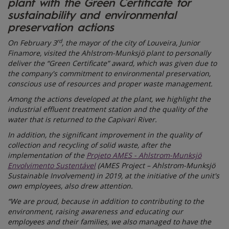
plant with the Green Certificate for
sustainability and environmental
preservation actions
rd
On February 3
, the mayor of the city of Louveira, Junior
Finamore, visited the Ahlstrom-Munksjö plant to personally
deliver the “Green Certificate” award, which was given due to
the company's commitment to environmental preservation,
conscious use of resources and proper waste management.
Among the actions developed at the plant, we highlight the
industrial effluent treatment station and the quality of the
water that is returned to the Capivari River.
In addition, the significant improvement in the quality of
collection and recycling of solid waste, after the
implementation of the
Projeto AMES - Ahlstrom-Munksjö
Envolvimento Sustentável
(AMES Project – Ahlstrom-Munksjö
Sustainable Involvement) in 2019, at the initiative of the unit's
own employees, also drew attention.
“We are proud, because in addition to contributing to the
environment, raising awareness and educating our
employees and their families, we also managed to have the