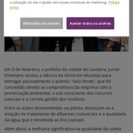
a utilização do site e ajudar nas nossas iniciativas de marketing.
Privacy
policy
Definições de cookies
Aceitar todos os cookies
Em 3 de fevereiro, o prefeito da cidade de Louveira, Junior
Finamore, visitou a fábrica da Ahlstrom-Munksjö para
entregar pessoalmente o prêmio “Selo Verde”, que foi
concedido devido ao compromisso da empresa com a
preservação ambiental, o uso consciente dos recursos
naturais e a correta gestão dos resíduos.
Entre as ações desenvolvidas na planta, destacam-se a
estação de tratamento de efluentes industriais e a qualidade
da água que é devolvida ao Rio Capivari.
Além disso, a melhoria significativa na qualidade da coleta