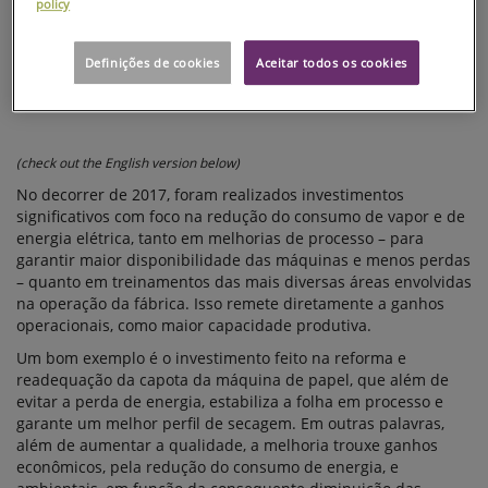
policy
Definições de cookies
Aceitar todos os cookies
(check out the English version below)
No decorrer de 2017, foram realizados investimentos
significativos com foco na redução do consumo de vapor e de
energia elétrica, tanto em melhorias de processo – para
garantir maior disponibilidade das máquinas e menos perdas
– quanto em treinamentos das mais diversas áreas envolvidas
na operação da fábrica. Isso remete diretamente a ganhos
operacionais, como maior capacidade produtiva.
Um bom exemplo é o investimento feito na reforma e
readequação da capota da máquina de papel, que além de
evitar a perda de energia, estabiliza a folha em processo e
garante um melhor perfil de secagem. Em outras palavras,
além de aumentar a qualidade, a melhoria trouxe ganhos
econômicos, pela redução do consumo de energia, e