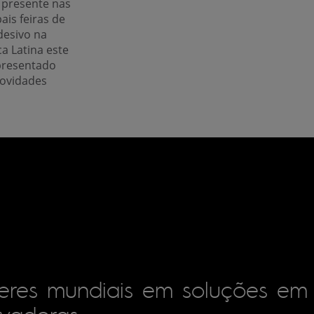
 presente nas
pais feiras de
desivo na
a Latina este
presentado
novidades
deres mundiais em soluções em
ovadoras.