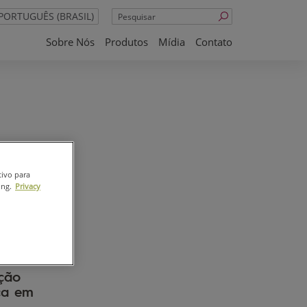
Pesquisar
PORTUGUÊS (BRASIL)
Sobre Nós
Produtos
Mídia
Contato
tivo para
ing.
Privacy
ção
ça em