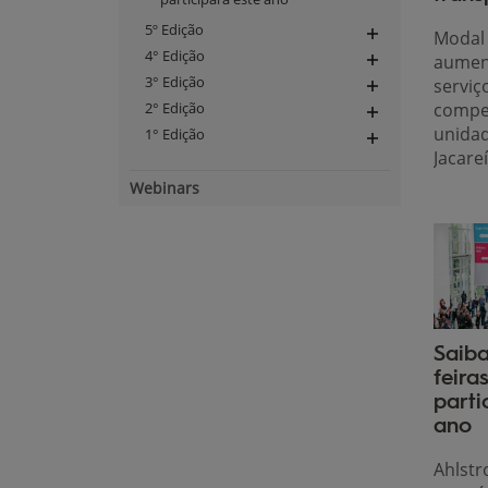
5º Edição
Modal 
Expand
4° Edição
aument
navigation
Expand
3° Edição
serviç
navigation
Expand
2° Edição
compet
navigation
Expand
unidad
1° Edição
navigation
Expand
Jacare
navigation
Webinars
Saiba
feira
parti
ano
Ahlst