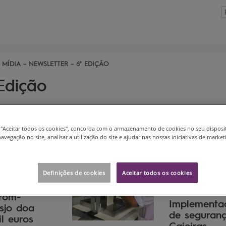
MÍDIA
NEWSLETTER
6° EDIÇÃO
Edição
m "Aceitar todos os cookies", concorda com o armazenamento de cookies no seu disposi
avegação no site, analisar a utilização do site e ajudar nas nossas iniciativas de market
Definições de cookies
Aceitar todos os cookies
trom-
Implementa
sjo doa
de seguran
l euros
Caieiras