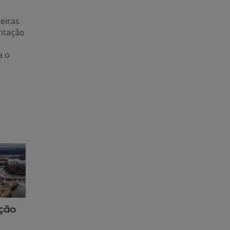
eiras
ntação
a o
ição