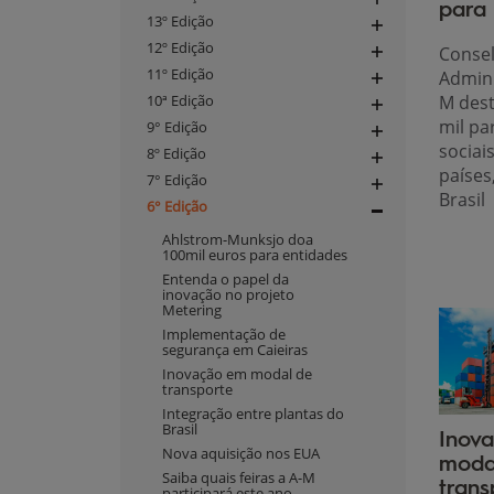
para
navigation
Expand
13º Edição
navigation
Expand
12º Edição
Conse
navigation
Expand
11º Edição
Admini
navigation
Expand
M dest
10ª Edição
navigation
Expand
mil pa
9° Edição
navigation
Expand
sociai
8º Edição
navigation
Expand
países,
7° Edição
navigation
Expand
Brasil
6° Edição
navigation
Expand
Ahlstrom-Munksjo doa
navigation
100mil euros para entidades
Entenda o papel da
inovação no projeto
Metering
Implementação de
segurança em Caieiras
Inovação em modal de
transporte
Integração entre plantas do
Brasil
Inov
Nova aquisição nos EUA
moda
Saiba quais feiras a A-M
trans
participará este ano