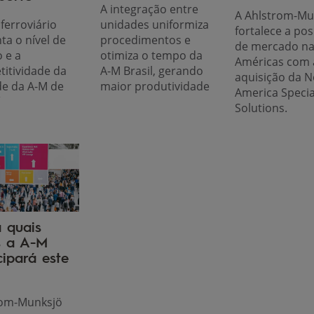
A integração entre
A Ahlstrom-Mu
ferroviário
unidades uniformiza
fortalece a po
a o nível de
procedimentos e
de mercado n
o e a
otimiza o tempo da
Américas com 
itividade da
A-M Brasil, gerando
aquisição da N
e da A-M de
maior produtividade
America Specia
í
Solutions.
 quais
s a A-M
cipará este
rom-Munksjö