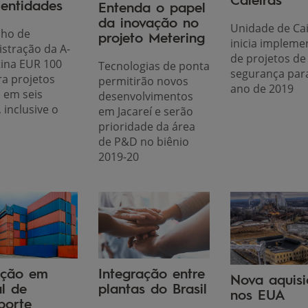
 entidades
Entenda o papel
da inovação no
Unidade de Cai
lho de
projeto Metering
inicia impleme
stração da A-
de projetos de
ina EUR 100
Tecnologias de ponta
segurança par
ra projetos
permitirão novos
ano de 2019
s em seis
desenvolvimentos
 inclusive o
em Jacareí e serão
prioridade da área
de P&D no biênio
2019-20
ação em
Integração entre
Nova aquis
l de
plantas do Brasil
nos EUA
porte