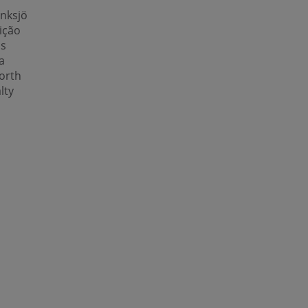
nksjö
sição
as
a
orth
lty