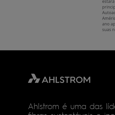
estará
princi
Autoa
Améric
ano a
suas 
Ahlstrom é uma das lí
fibras sustentáveis e in