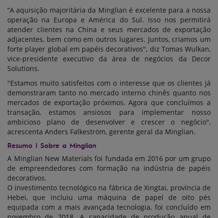
“A aquisição majoritária da Minglian é excelente para a nossa
operação na Europa e América do Sul. Isso nos permitirá
atender clientes na China e seus mercados de exportação
adjacentes, bem como em outros lugares. Juntos, criamos um
forte player global em papéis decorativos", diz Tomas Wulkan,
vice-presidente executivo da área de negócios da Decor
Solutions.
"Estamos muito satisfeitos com o interesse que os clientes já
demonstraram tanto no mercado interno chinês quanto nos
mercados de exportação próximos. Agora que concluímos a
transação, estamos ansiosos para implementar nosso
ambicioso plano de desenvolver e crescer o negócio",
acrescenta Anders Falkeström, gerente geral da Minglian.
Resumo | Sobre a Minglian
A Minglian New Materials foi fundada em 2016 por um grupo
de empreendedores com formação na indústria de papéis
decorativos.
O investimento tecnológico na fábrica de Xingtai, província de
Hebei, que incluiu uma máquina de papel de oito pés
equipada com a mais avançada tecnologia, foi concluído em
novembro de 2018. A capacidade de produção anual de