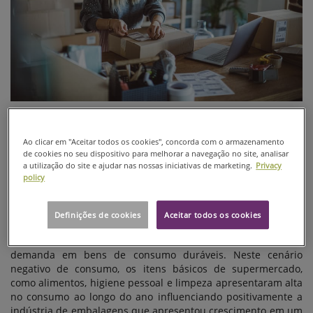
2020
Ao clicar em "Aceitar todos os cookies", concorda com o armazenamento
English version available below.
de cookies no seu dispositivo para melhorar a navegação no site, analisar
a utilização do site e ajudar nas nossas iniciativas de marketing.
Privacy
policy
2020 foi um ano extremamente difícil para todos nós e a
grande maioria dos setores econômicos do Brasil sentiu o
forte impacto negativo da pandemia. Sem sombra de dúvidas
Definições de cookies
Aceitar todos os cookies
o setor de serviços foi o mais impactado no Brasil e no
mundo, mas a indústria também amargou forte redução de
demanda em bens de consumo duráveis. Neste cenário
negativo de consumo, os itens básicos de supermercado,
como alimentos, higiene pessoal e limpeza apresentaram alta
no consumo ao longo do ano influenciando positivamente a
indústria de embalagens que apresentou crescimento em um