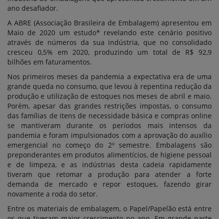
ano desafiador.
A ABRE (Associação Brasileira de Embalagem) apresentou em
Maio de 2020 um estudo* revelando este cenário positivo
através de números da sua indústria, que no consolidado
cresceu 0,5% em 2020, produzindo um total de R$ 92,9
bilhões em faturamentos.
Nos primeiros meses da pandemia a expectativa era de uma
grande queda no consumo, que levou à repentina redução da
produção e utilização de estoques nos meses de abril e maio.
Porém, apesar das grandes restrições impostas, o consumo
das famílias de itens de necessidade básica e compras online
se mantiveram durante os períodos mais intensos da
pandemia e foram impulsionados com a aprovação do auxílio
emergencial no começo do 2º semestre. Embalagens são
preponderantes em produtos alimentícios, de higiene pessoal
e de limpeza, e as indústrias desta cadeia rapidamente
tiveram que retomar a produção para atender a forte
demanda de mercado e repor estoques, fazendo girar
novamente a roda do setor.
Entre os materiais de embalagem, o Papel/Papelão está entre
os que tiveram maior crescimento no ano. Em grande parte