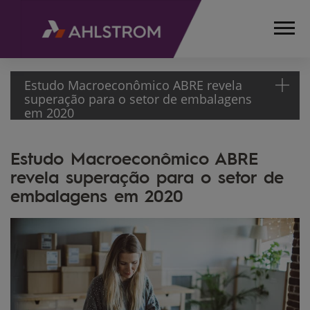
Estudo Macroeconômico ABRE revela
superação para o setor de embalagens
em 2020
HOME
Estudo Macroeconômico ABRE
MÍDIA
revela superação para o setor de
NEWSLETTER
embalagens em 2020
15ª
EDIÇÃO
ESTUDO
MACROECONÔMICO
ABRE REVELA
SUPERAÇÃO PARA O
SETOR DE
EMBALAGENS EM