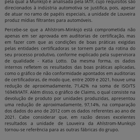
pela qual a Munksjö é analisada pela IATF, cujo requisitos são
direcionados à indústria automotiva se justifica, pois, apesar
de atuar no ramo de papéis especiais, a unidade de Louveira
produz mídias filtrantes para automóveis.
Percebe-se que a Ahlstrom-Minksjö está comprometida não
apenas em ser aprovada em auditorias de certificação, mas
em fazer com que as condições de boas práticas exigidas
pelas entidades certificadoras se tornem parte da rotina do
seu processo produtivo, conforme explicado pela supervisora
de qualidade - Katia Lotto. Da mesma forma, os dados
internos refletem os resultados das boas práticas aplicadas,
como o gráfico de não conformidade apontados em auditorias
de certificadoras, de modo que, entre 2009 e 2021, houve uma
redução de aproximadamente, 71,42% na soma de ISO/TS
16949/IATF. Além disso, o gráfico de Claims, o qual consiste na
devolução de produto por unidades produzidas, apresentou
uma redução de aproximadamente, 97,14%, na comparação
dos dados do ano de 2012 com os dados referentes ao ano de
2021. Cabe considerar que, em razão desses excelentes
resultados a unidade de Louveira da Ahlstrom-Munksjö
tornou-se referência para as outras fábricas do grupo.