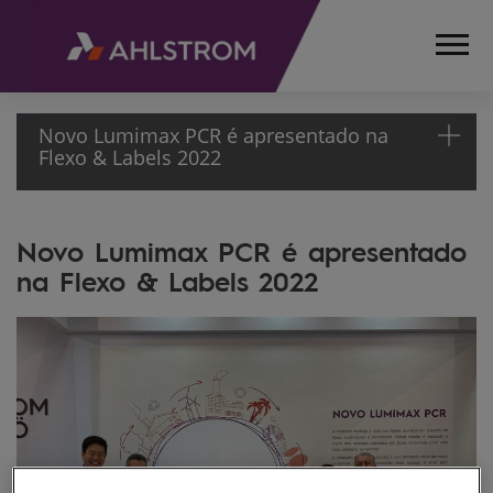
Novo Lumimax PCR é apresentado na
Flexo & Labels 2022
HOME
Novo Lumimax PCR é apresentado
MÍDIA
na Flexo & Labels 2022
NEWSLETTER
18ª
EDIÇÃO
NOVO
LUMIMAX PCR
É
APRESENTADO
NA FLEXO &
LABELS 2022