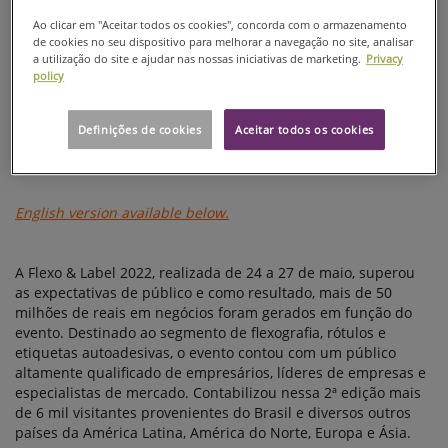
Ao clicar em "Aceitar todos os cookies", concorda com o armazenamento
de cookies no seu dispositivo para melhorar a navegação no site, analisar
a utilização do site e ajudar nas nossas iniciativas de marketing.
Privacy
policy
Definições de cookies
Aceitar todos os cookies
English version available below.
A Flexo & Label 2022, realizada de 24 a 27 de maio, superou
as expectativas de público e como resultado, mais de 50
milhões de reais em negócios foram gerados em função do
evento. Destinado ao segmento de flexografia, rótulos e
etiquetas autoadesivas, o evento contou com um público
altamente qualificado de empresários, líderes de empresas e
especialistas de mercado. Contabilizou nessa 2ª edição mais
de 6 mil visitantes provenientes do Brasil e diversos outros
países da América Latina, América do Norte, Europa e Ásia.