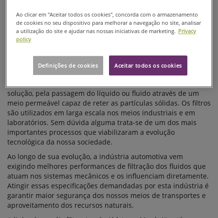
AUTOMÓVEIS
Ao clicar em "Aceitar todos os cookies", concorda com o armazenamento
de cookies no seu dispositivo para melhorar a navegação no site, analisar
a utilização do site e ajudar nas nossas iniciativas de marketing.
Privacy
policy
Definições de cookies
Aceitar todos os cookies
Filtração ou filtragem é um método utilizado para separar um
sólido de um líquido ou um fluido que está suspenso em uma
solução, pela passagem do líquido ou fluido através de um
meio permeável capaz de reter as partículas sólidas. Os filtros
são utilizados em larga escala nos meios industriais e em
laboratórios. Sem dúvida alguma trata-se de um dos mais
importantes processos que viabilizaram a evolução
tecnológica da nossa sociedade.
Ao longo de sua evolução, a indústria automotiva vem
exigindo melhores performances de filtração dos fluidos que
atuam nos sistemas mecânicos e os influenciam diretamente.
Atingir essas especificações demandadas por esta indústria é
garantir maior segurança dos nossos meios de transportes e
aproveitamento dos recursos naturais.