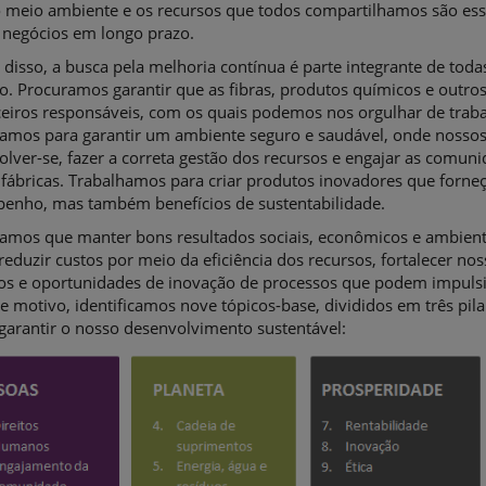
o meio ambiente e os recursos que todos compartilhamos são ess
 negócios em longo prazo.
 disso, a busca pela melhoria contínua é parte integrante de tod
ho. Procuramos garantir que as fibras, produtos químicos e out
eiros responsáveis, ​​com os quais podemos nos orgulhar de trab
hamos para garantir um ambiente seguro e saudável, onde nosso
lver-se, fazer a correta gestão dos recursos e engajar as comun
 fábricas. Trabalhamos para criar produtos inovadores que forne
enho, mas também benefícios de sustentabilidade.
tamos que manter bons resultados sociais, econômicos e ambienta
 reduzir custos por meio da eficiência dos recursos, fortalecer nos
os e oportunidades de inovação de processos que podem impulsi
e motivo, identificamos nove tópicos-base, divididos em três pila
garantir o nosso desenvolvimento sustentável: