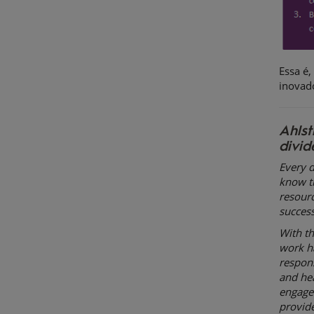
Essa é
inovad
Ahlst
divid
Every d
know t
resourc
success
With th
work ha
respons
and he
engage 
provide