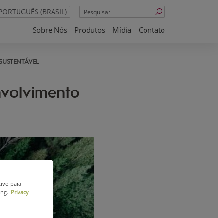
Pesquisar
PORTUGUÊS (BRASIL)
Sobre Nós
Produtos
Mídia
Contato
SUSTENTÁVEL
volvimento
tivo para
ing.
Privacy