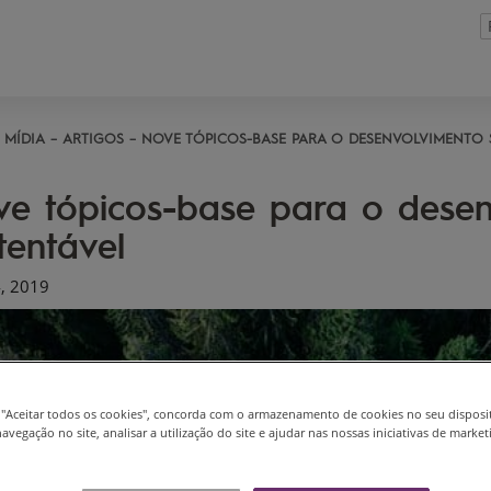
MÍDIA
ARTIGOS
NOVE TÓPICOS-BASE PARA O DESENVOLVIMENTO 
e tópicos-base para o desen
tentável
4, 2019
m "Aceitar todos os cookies", concorda com o armazenamento de cookies no seu disposi
avegação no site, analisar a utilização do site e ajudar nas nossas iniciativas de market