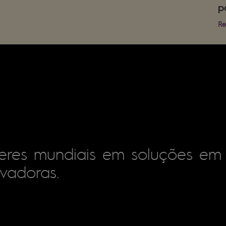
p
Re
deres mundiais em soluções em
ovadoras.