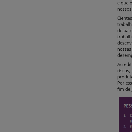
e que 
nossos
Cientes
trabal
de parc
trabal
desenvo
nossas
desemp
Acredi
riscos,
produt
Por ess
fim de 