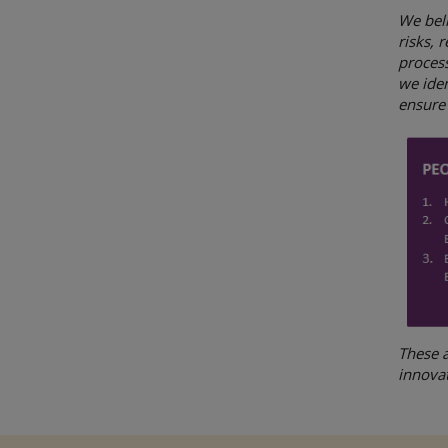
We beli
risks, 
process
we iden
ensure
These 
innovat