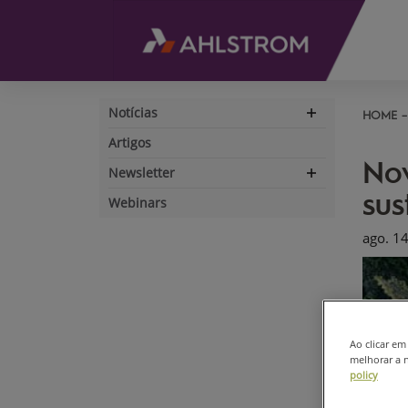
Notícias
HOME
Expand
navigation
Artigos
Nov
Newsletter
Expand
sus
navigation
Webinars
ago. 1
Ao clicar e
melhorar a n
policy