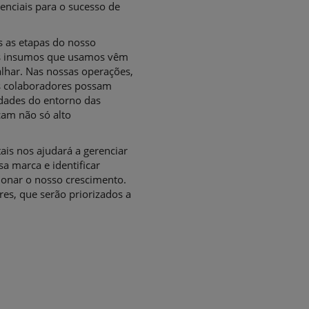
enciais para o sucesso de
as as etapas do nosso
ros insumos que usamos vêm
alhar. Nas nossas operações,
s colaboradores possam
idades do entorno das
çam não só alto
is nos ajudará a gerenciar
sa marca e identificar
onar o nosso crescimento.
res, que serão priorizados a