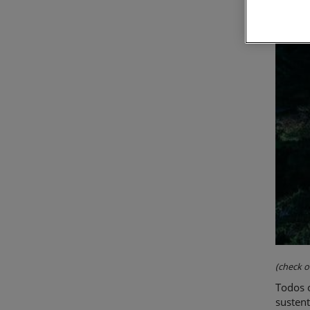
(check o
Todos 
susten